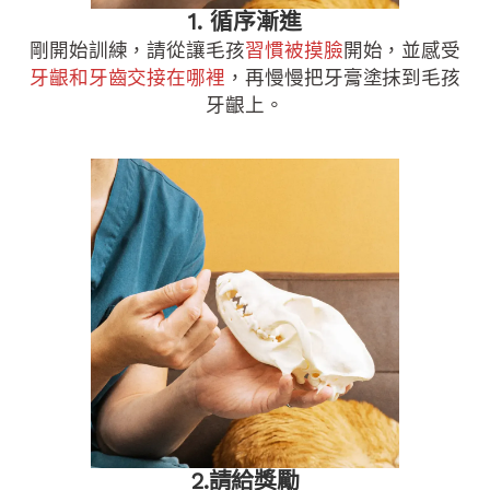
1. 循序漸進
剛開始訓練，請從讓毛孩
習慣被摸臉
開始，並感受
牙齦和牙齒交接在哪裡
，再慢慢把牙膏塗抹到毛孩
牙齦上。
2.請給獎勵