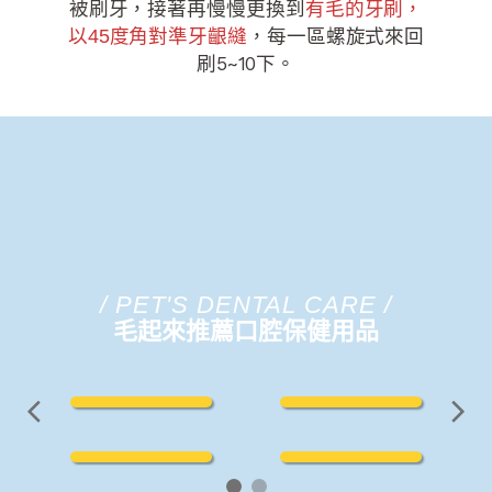
被刷牙，接著再慢慢更換到
有毛的牙刷，
以45度角對準牙齦縫
，每一區螺旋式來回
刷5~10下。
/ PET'S DENTAL CARE /
毛起來推薦口腔保健用品