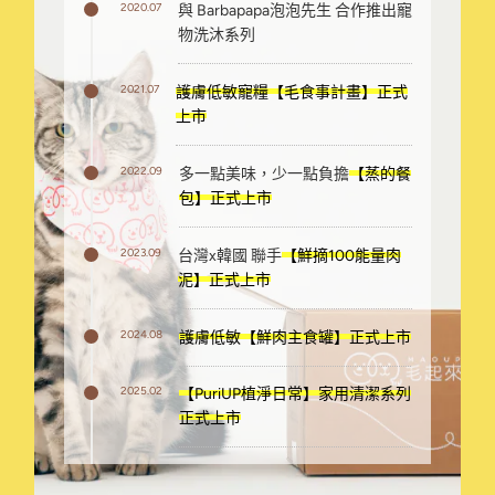
2020.07
與 Barbapapa泡泡先生 合作推出寵
物洗沐系列
2021.07
護膚低敏寵糧【毛食事計畫】正式
上市
2022.09
多一點美味，少一點負擔
【蒸的餐
包】正式上市
2023.09
台灣x韓國 聯手
【鮮摘100能量肉
泥】正式上市
2024.08
護膚低敏【鮮肉主食罐】正式上市
2025.02
【PuriUP植淨日常】家用清潔系列
正式上市