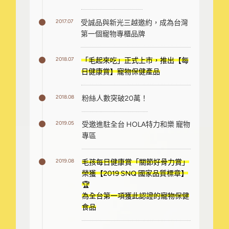
2017.07
受誠品與新光三越邀約，成為台灣
第一個寵物專櫃品牌
2018.07
「毛起來吃」正式上市，推出【每
日健康賞】寵物保健產品
2018.08
粉絲人數突破20萬！
2019.05
受邀進駐全台 HOLA特力和樂 寵物
專區
2019.08
毛孩每日健康賞「關節好骨力賞」
榮獲【2019 SNQ 國家品質標章】
🏆
為全台第一項獲此認證的寵物保健
食品