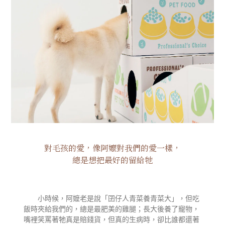
對毛孩的愛，像阿嬤對我們的愛一樣，
總是想把最好的留給牠
小時候，阿嬤老是說「囝仔人青菜養青菜大」，但吃
飯時夾給我們的，總是最肥美的雞腿；長大後養了寵物，
嘴裡笑罵著牠真是賠錢貨，但真的生病時，卻比誰都還著