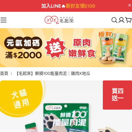
指定保健
折$222
最後機會
03
11
48
31
:
:
:
首頁
【毛起來】鮮摘100能量肉泥｜雞肉X地瓜
買四
送一