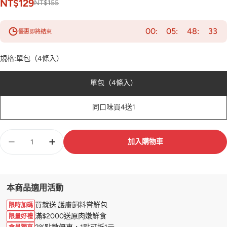
NT$129
NT$155
00
05
48
31
優惠即將結束
規格:
單包（4條入）
單包（4條入）
同口味買4送1
數
加入購物車
量
本商品適用活動
買就送 護膚飼料嘗鮮包
限時加碼
滿$2000送原肉嫩鮮食
限量好禮