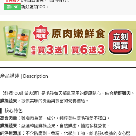
2%點數優惠，1點可折1元
會員獨享
新好友領100
加LINE
產品描述 | Description
【鮮摘100能量肉泥】是毛孩每天都能享用的健康點心，結合
新鮮雞肉、
鮮摘蔬果
，提供美味的獎勵與豐富的營養補給。
▌ 核心特色
高含肉量：
雞胸肉為第一成分，純粹美味讓毛孩愛不釋口。
鮮摘蔬果：
嚴選韓國鮮摘蔬果，自然鮮甜，補給多樣營養。
純淨無添加：
不含防腐劑、香精、化學加工物，給毛孩0負擔的安心選