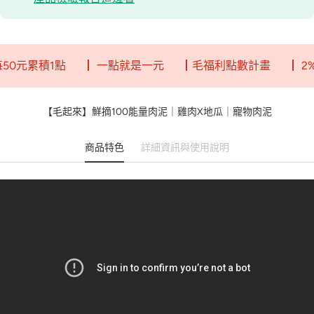
積1點
┃ 一點就是一元
┃毛福利點數計畫
┃ 2%回饋無
【毛起來】鮮摘100能量肉泥｜雞肉X地瓜｜寵物肉泥
商品特色
詳細資訊與使用說明