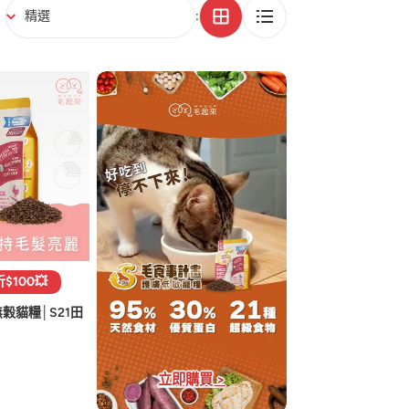
:
100💥
穀貓糧│S21田
立即購買 >