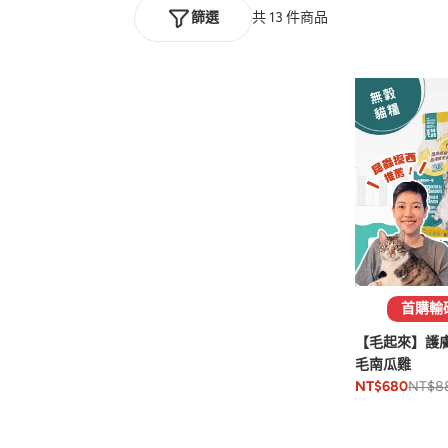
篩選
共 13 件商品
首購輸碼
【毛起來】護膚
毛南瓜雞
NT$8
NT$680