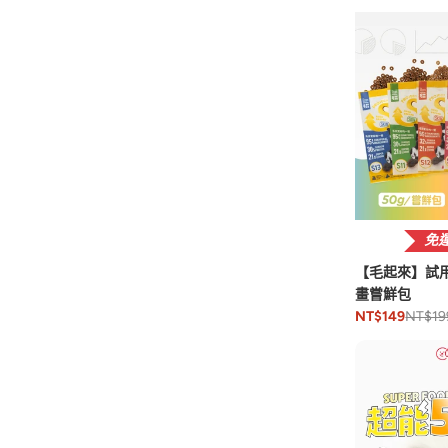
免
【毛起來】試
畫嘗鮮包
NT$19
NT$149