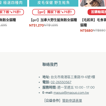
首購輸碼折$
獨家下殺↘75折!
【go!】獨家下殺↘75折!
【毛起來】毛食事
肉無穀全貓糧
【go!】加拿大野生鮭無穀全貓糧
貓糧
,695
NT$1,695
NT$1,270
NT$880
NT$680
聯絡我們
地址:
台北市南港區三重路19-6號1樓
電話:
02-26550567
服務時間:
週一至週五 10:00 - 17:00
E-mail:
maoup@maoup.com.tw
［公益合作］
贊助申請表單