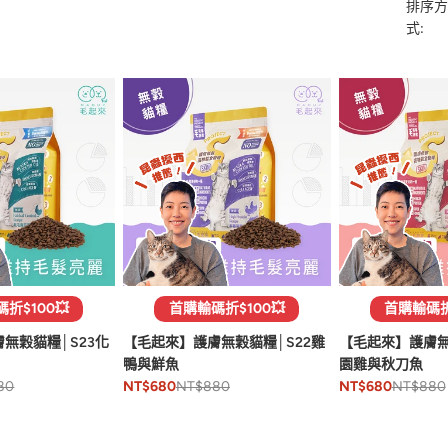
排序方
式:
折$100💥
首購輸碼折$100💥
首購輸碼折$
無穀貓糧│S23化
【毛起來】護膚無穀貓糧│S22雞
【毛起來】護膚無
鴨與鮮魚
園雞與秋刀魚
80
NT$880
NT$880
NT$680
NT$680