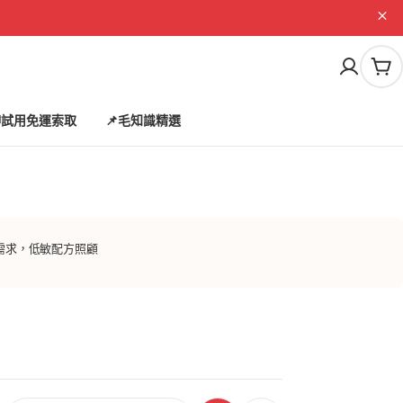
購
物
車
試用免運索取
📌毛知識精選
的需求，低敏配方照顧