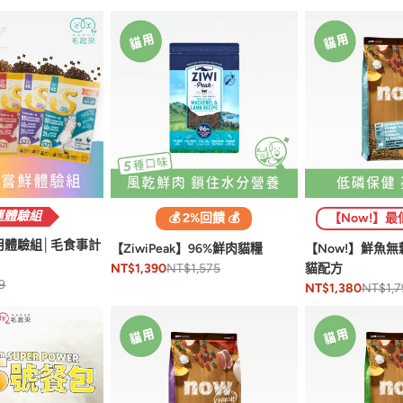
運體驗組
【Now!】最
💰 2%回饋 💰
用體驗組│毛食事計
【Now!】鮮魚
【ZiwiPeak】96%鮮肉貓糧
貓配方
NT$1,575
NT$1,390
9
NT$1,7
NT$1,380