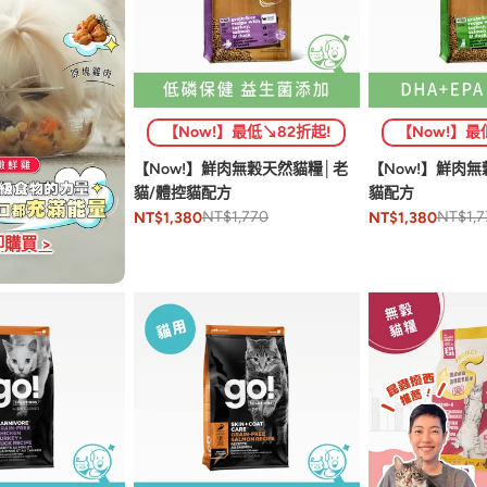
【Now!】最低↘82折起!
【Now!】最
【Now!】鮮肉無穀天然貓糧│老
【Now!】鮮肉
貓/體控貓配方
貓配方
NT$1,770
NT$1,7
NT$1,380
NT$1,380
購買 >