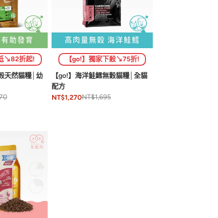
低↘82折起!
【go!】獨家下殺↘75折!
無穀天然貓糧│幼
【go!】海洋鮭鱈無穀貓糧│全貓
配方
70
NT$1,695
NT$1,270