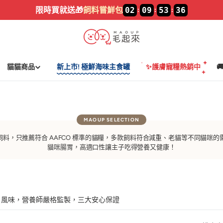
限時買就送🎁
飼料嘗鮮包
02
09
53
36
:
:
:
貓貓商品
新上市! 極鮮海味主食罐
✨護膚寵糧熱銷中

飼料，只推薦符合 AAFCO 標準的貓糧，多款飼料符合減重、老貓等不同貓咪
貓咪腸胃，高適口性讓主子吃得營養又健康！
、風味，營養師嚴格監製，三大安心保證