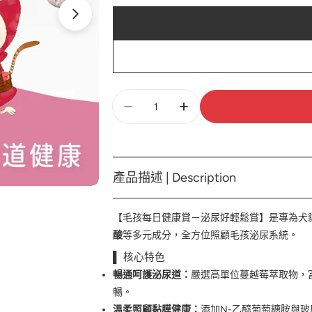
數
量
產品描述 | Description
【毛孩每日健康賞－泌尿好輕鬆賞】是專為犬
酸
等多元成分，全方位照顧毛孩泌尿系統。
▌ 核心特色
暢通呵護泌尿道：
嚴選高單位蔓越莓萃取物，
暢。
溫柔照顧黏膜健康：
添加N-乙醯葡萄糖胺與