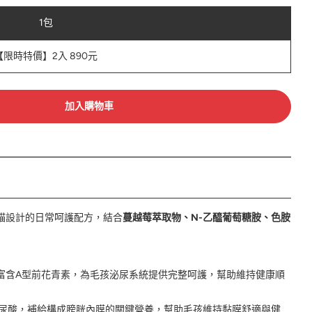
1包
【限時特價】2入 890元
加入購物車
貓設計的日常呵護配方，結合
蔓越莓萃取物、N-乙醯葡萄糖胺、色胺
富含A型前花青素，為毛孩泌尿系統提供完整呵護，幫助維持健康順
玻尿酸，補給構成膀胱內膜的關鍵營養，幫助毛孩維持黏膜舒適與健