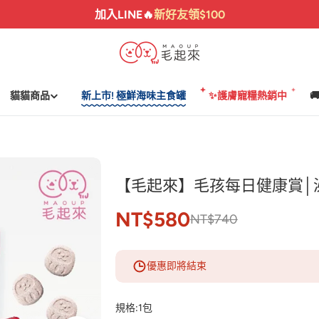
加入LINE🔥
新好友領$100
貓貓商品
新上市! 極鮮海味主食罐
✨護膚寵糧熱銷中

【毛起來】毛孩每日健康賞│泌
NT$580
NT$740
優惠即將結束
規格:
1包