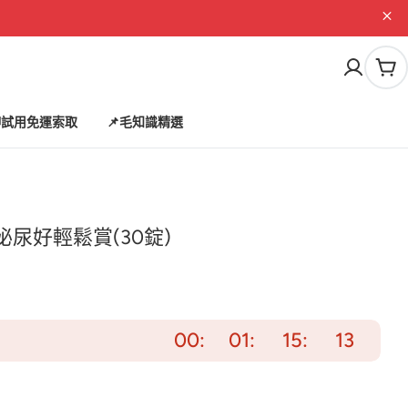
購
物
車
試用免運索取
📌毛知識精選
尿好輕鬆賞(30錠)
00
01
15
11