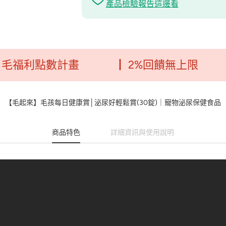
產品檢驗報告這邊看
點數計畫
┃ 2%回饋無上限
┃ 消
【毛起來】毛孩每日健康賞│泌尿好輕鬆賞(30錠)｜寵物泌尿保健食品
商品特色
詳細資訊與使用說明