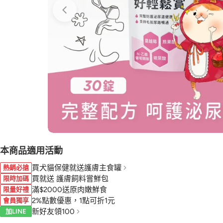
本商品適用活動
買犬貓保健就送護膚主食罐
熱銷必搶
買就送 護膚飼料嘗鮮包
限時加碼
滿$2000送原肉嫩鮮食
限量好禮
2%點數優惠，1點可折1元
會員獨享
新好友領100
加LINE