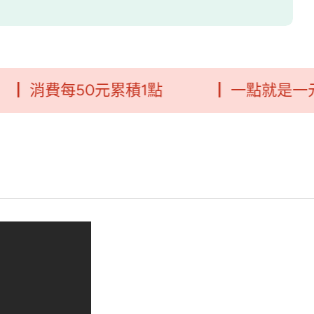
費每50元累積1點
┃ 一點就是一元