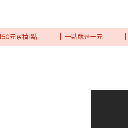
累積1點
┃ 一點就是一元
┃毛福利