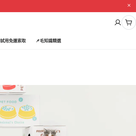
購
物
車
試用免運索取
📌毛知識精選