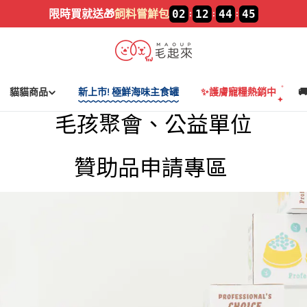
限時買就送🎁
飼料嘗鮮包
02
12
44
44
:
:
:
貓貓商品
新上市! 極鮮海味主食罐
✨護膚寵糧熱銷中

毛孩聚會、公益單位
贊助品申請專區