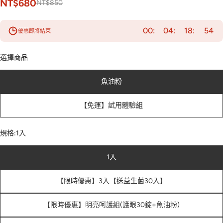
NT$680
NT$850
00
04
18
52
優惠即將結束
選擇商品
魚油粉
【免運】試用體驗組
規格:
1入
1入
【限時優惠】3入【送益生菌30入】
【限時優惠】明亮呵護組(護眼30錠+魚油粉)