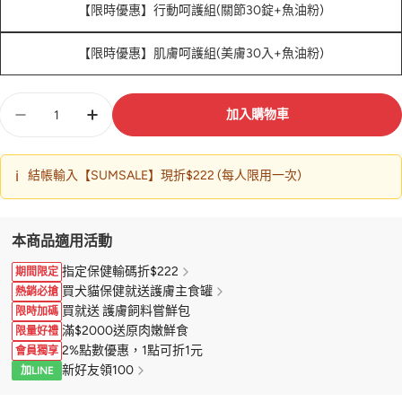
【限時優惠】行動呵護組(關節30錠+魚油粉)
【限時優惠】肌膚呵護組(美膚30入+魚油粉)
數
加入購物車
量
ℹ️
結帳輸入【SUMSALE】現折$222 (每人限用一次)
本商品適用活動
指定保健輸碼折$222
期間限定
買犬貓保健就送護膚主食罐
熱銷必搶
買就送 護膚飼料嘗鮮包
限時加碼
滿$2000送原肉嫩鮮食
限量好禮
2%點數優惠，1點可折1元
會員獨享
新好友領100
加LINE