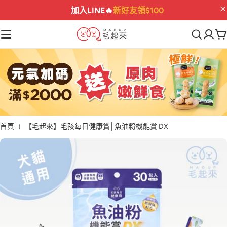
指定保健
折$222
最後機會
01
04
18
52
:
:
:
首頁
【毛起來】毛孩每日健康賞│魚油粉機能賞 DX