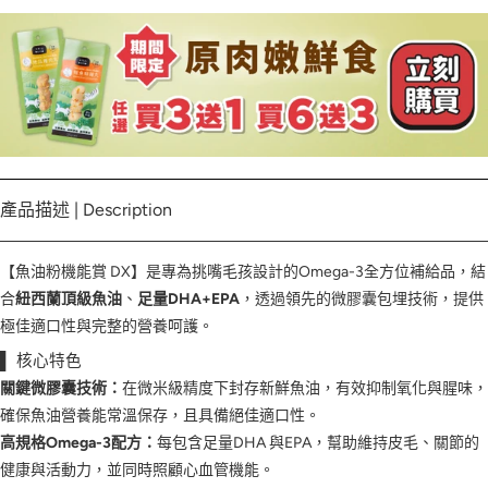
產品描述 | Description
【魚油粉機能賞 DX】是專為挑嘴毛孩設計的Omega-3全方位補給品，結
合
紐西蘭頂級魚油
、
足量DHA+EPA
，透過領先的微膠囊包埋技術，提供
極佳適口性與完整的營養呵護。
▌ 核心特色
關鍵微膠囊技術：
在微米級精度下封存新鮮魚油，有效抑制氧化與腥味，
確保魚油營養能常溫保存，且具備絕佳適口性。
高規格Omega-3配方：
每包含足量DHA 與EPA，幫助維持皮毛、關節的
健康與活動力，並同時照顧心血管機能。