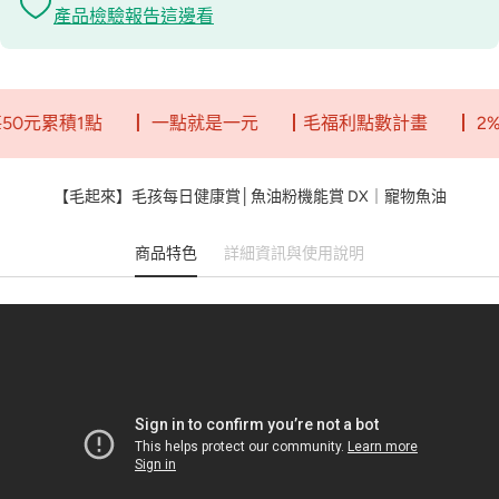
產品檢驗報告這邊看
積1點
┃ 一點就是一元
┃毛福利點數計畫
┃ 2%回饋無
【毛起來】毛孩每日健康賞│魚油粉機能賞 DX｜寵物魚油
商品特色
詳細資訊與使用說明