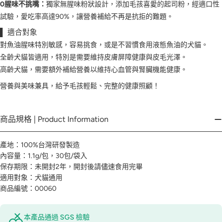
0腥味不挑嘴：
獨家無腥味粉狀設計，添加毛孩喜愛的起司粉，經適口性
試驗，愛吃率高達90%，讓營養補給不再是抗拒的難題。
▌ 適合對象
對魚油腥味特別敏感，容易挑食，或是不習慣食用液態魚油的犬貓。
全齡犬貓皆適用，特別是需要維持皮膚屏障健康與皮毛光澤。
高齡犬貓，需要額外補給營養以維持心血管與腎臟機能健康。
營養與美味兼具，給予毛孩輕鬆、完整的健康照顧！
商品規格 | Product Information
產地：100%台灣研發製造
內容量：1.1g/包，30包/袋入
保存期限：未開封2年，開封後請儘速食用完畢
適用對象：犬貓通用
商品編號：00060
本產品通過 SGS 檢驗