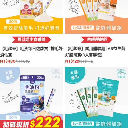
買就送主食罐🎁
免運體驗組
【毛起來】毛孩每日健康賞│排毛好
【毛起來】試用體驗組│AB益生菌
消化賞
好腸胃賞(3入嘗鮮包)
NT$610
NT$178
NT$480
NT$129