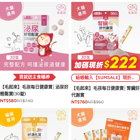
買就送主食罐🎁
結帳輸入【SUMSALE】現折$222 (限1次)💥
【毛起來】毛孩每日健康賞│泌尿好
【毛起來】毛孩每日健康賞│腎臟好
輕鬆賞(30錠)
代謝賞
NT$740
NT$580
NT$960
NT$760