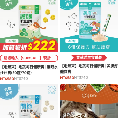
買就送主食罐🎁
結帳輸入【SUMSALE】現折$222 (限1次)💥
【毛起來】毛孩每日健康賞│美膚好
【毛起來】毛孩每日健康賞│護眼水
體質賞
汪汪賞(30錠/70錠)
NT$740
NT$580
NT$740
NT$580