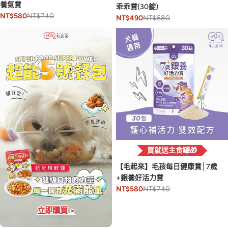
養氣賞
乖乖賞(30錠)
NT$740
NT$580
NT$580
NT$490
買就送主食罐🎁
【毛起來】毛孩每日健康賞│7歲
+銀養好活力賞
NT$740
NT$580
立即購買 >