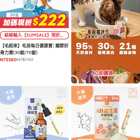
結帳輸入【SUMSALE】現折$222 (限1次)💥
【毛起來】毛孩每日健康賞│關節好
骨力賞(30錠/70錠)
NT$740
NT$580
立即購買 >