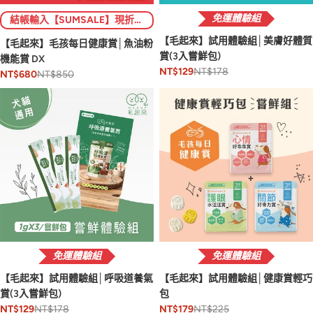
免運體驗組
結帳輸入【SUMSALE】現折$222 (限1次)💥
【毛起來】試用體驗組│美膚好體質
【毛起來】毛孩每日健康賞│魚油粉
賞(3入嘗鮮包)
機能賞 DX
NT$178
NT$129
NT$850
NT$680
免運體驗組
免運體驗組
【毛起來】試用體驗組│呼吸道養氣
【毛起來】試用體驗組│健康賞輕巧
賞(3入嘗鮮包)
包
NT$178
NT$225
NT$129
NT$179