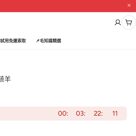
購
物
車
試用免運索取
📌毛知識精選
蔬羊
00
03
22
09