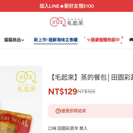
加入LINE🔥
新好友領$100
貓貓商品
新上市! 極鮮海味主食罐
✨護膚寵糧熱銷中

【毛起來】蒸的餐包│田園彩
NT$129
NT$165
優惠即將結束
口味:
田園彩蔬羊 單入