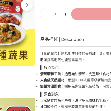
數
量
產品描述 | Description
【蒸的餐包】是為毛孩打造的天然純「蒸」美
助讓挑嘴毛孩也能輕鬆享用。
▌ 核心特色
清蒸精粹工法：
透過無油清蒸，完整鎖住食材
人食級天然選材：
嚴選100%人用等級新鮮
無菌常溫即食：
採用先進無菌包裝技術，可常
▌ 適合對象
日常飲食想補充營養、渴望多元風味的毛孩。
牙口較不佳，或需要軟嫩質地餐點的毛孩。