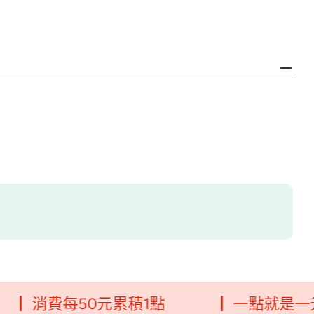
每50元累積1點
┃ 一點就是一元