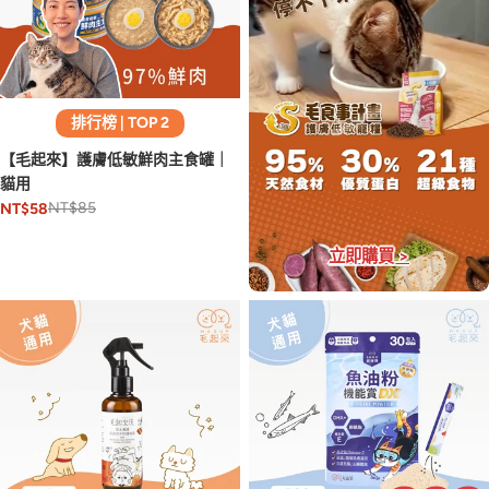
排行榜 | TOP 2
【毛起來】護膚低敏鮮肉主食罐｜
貓用
NT$85
NT$58
立即購買 >