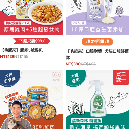
下殺只要$99⚡️
💰 2%回饋 💰
【毛起來】超能5號餐包
【毛起來】口腔對策│犬貓口腔好菌
NT$165
NT$129
隊
NT$495
NT$390
買三
送一