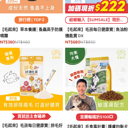
排行榜 | TOP 2
結帳輸入【SUMSALE】現折$222 (限1次)💥
【毛起來】草本養護│蚤蟲高手防護
【毛起來】毛孩每日健康賞│魚油粉
噴霧
機能賞 DX
NT$460
NT$850
NT$360
NT$680
買就送主食罐🎁
首購輸碼折$100💥
【毛起來】毛孩每日健康賞│排毛好
【毛起來】毛食事計畫│護膚均衡犬