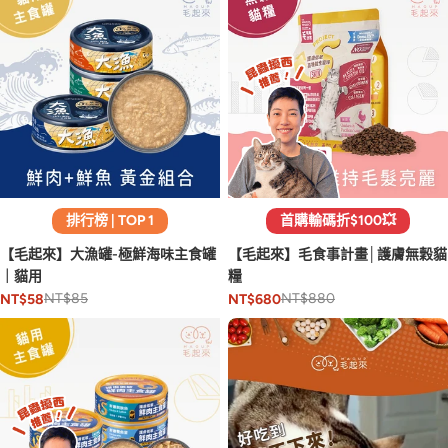
排行榜 | TOP 1
首購輸碼折$100💥
【毛起來】大漁罐-極鮮海味主食罐
【毛起來】毛食事計畫│護膚無穀貓
｜貓用
糧
NT$85
NT$880
NT$58
NT$680