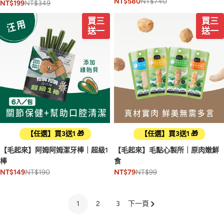
NT$740
NT$580
NT$349
NT$199
買三
買三
送一
送一
【任選】買3送1 🎁
【任選】買3送1 🎁
【毛起來】阿姆阿姆潔牙棒｜超級1
【毛起來】毛點心製所｜原肉嫩鮮
棒
食
NT$190
NT$99
NT$149
NT$79
1
2
3
下一頁