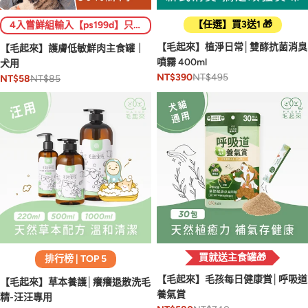
【任選】買3送1 🎁
4入嘗鮮組輸入【ps199d】只要$199 (限1組)
【毛起來】植淨日常│雙酵抗菌消臭
【毛起來】護膚低敏鮮肉主食罐｜
噴霧 400ml
犬用
NT$495
NT$390
NT$85
NT$58
買就送主食罐🎁
排行榜 | TOP 5
【毛起來】毛孩每日健康賞│呼吸道
【毛起來】草本養護│癢癢退散洗毛
養氣賞
精-汪汪專用