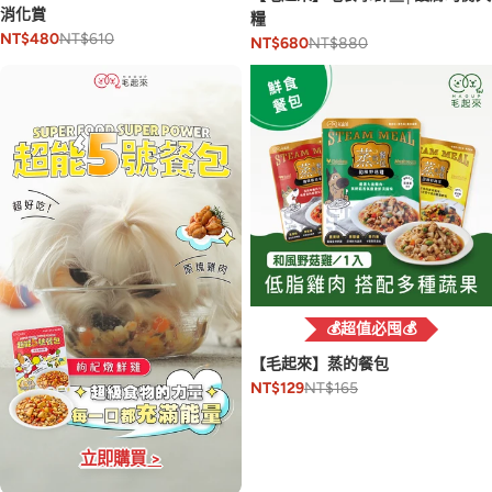
消化賞
糧
NT$610
NT$480
NT$880
NT$680
💰超值必囤💰
【毛起來】蒸的餐包
NT$165
NT$129
立即購買 >