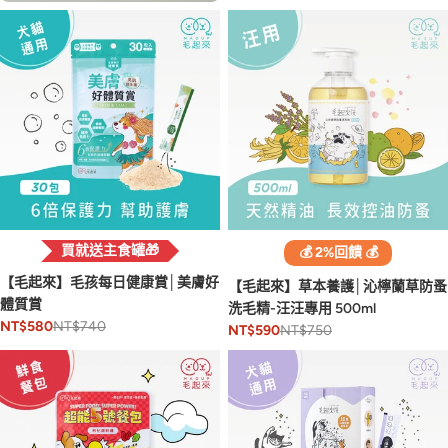
買就送主食罐🎁
💰 2%回饋 💰
【毛起來】毛孩每日健康賞│美膚好
【毛起來】草本養護│沁檸蘭草防蚤
體質賞
洗毛精-汪汪專用 500ml
NT$740
NT$580
NT$750
NT$590