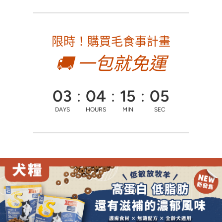
限時！購買毛食事計畫
🚚
一包就免
運
03
:
04
:
15
:
03
DAYS
HOURS
MIN
SEC