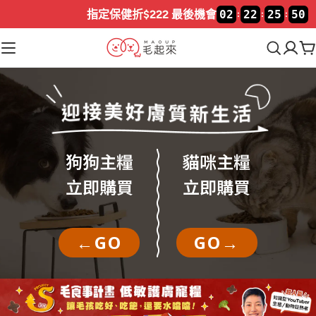
限時買就送🎁
飼料嘗鮮包
02
22
25
47
:
:
:
狗狗主糧
貓咪主糧
立即購買
立即購買
←GO
GO→