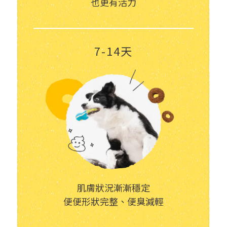
也更有活力
7-14天
肌膚狀況漸漸穩定
便便形狀完整、便臭減輕