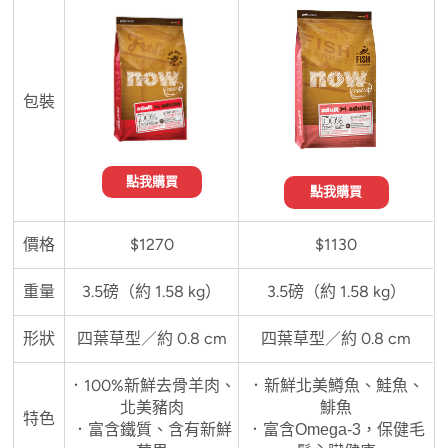
包裝
點我購買
點我購買
價格
$1270
$1130
重量
3.5磅（約 1.58 kg）
3.5磅（約 1.58 kg）
形狀
四葉草型／約 0.8 cm
四葉草型／約 0.8 cm
．100%新鮮去骨羊肉、
．
新鮮北美鱒魚、鮭魚、
北美豬肉
鯡魚
特色
．富含鐵質、含有新鮮
．富含Omega-3，保健毛