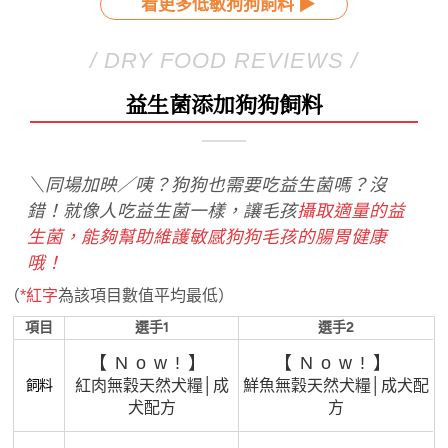
看更多低敏狗狗飼料 ▶
/ DRY FOOD REVIEWS /
益生菌添加狗狗飼料
＼同場加映／咦？狗狗也需要吃益生菌嗎？沒
錯！就像人吃益生菌一樣，讓毛孩
攝取適量的益
生菌，能夠幫助維護敏感狗狗毛孩的腸胃健康
哦！
（
為該項目數值平均最低）
*紅字
項目
選手1
選手2
【Now!】
【Now!】
飼料
紅肉無穀天然犬糧│成
鮮魚無穀天然犬糧│成犬配
犬配方
方