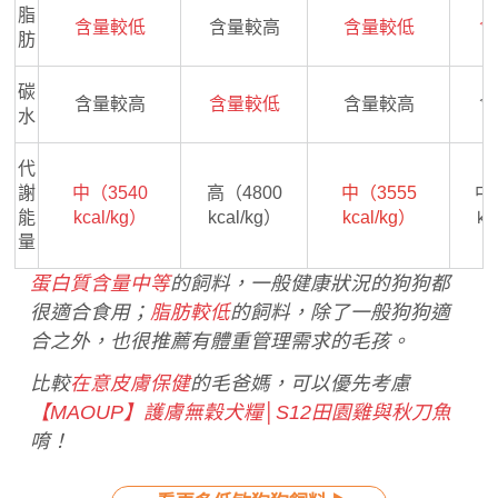
脂
含量較低
含量較高
含量較低
含
肪
碳
含量較高
含量較低
含量較高
含
水
代
謝
中
中（3540
高（4800
中（3555
能
kc
kcal/kg）
kcal/kg）
kcal/kg）
量
蛋白質含量中等
的飼料，一般健康狀況的狗狗都
很適合食用；
脂肪較低
的飼料，除了一般狗狗適
合之外，也很推薦有體重管理需求的毛孩。
比較
在意皮膚保健
的毛爸媽，可以優先考慮
【MAOUP】護膚無穀犬糧│S12田園雞與秋刀魚
唷！