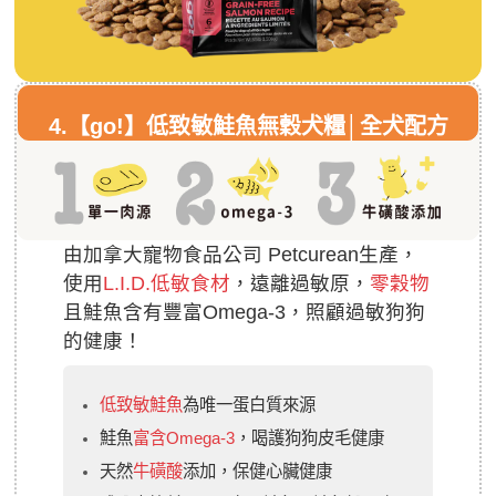
4.
【go!】低致敏鮭魚無穀犬糧│全犬配方
由加拿大寵物食品公司 Petcurean生產，
使用
L.I.D.低敏食材
，遠離過敏原，
零穀物
且鮭魚含有豐富Omega-3，照顧過敏狗狗
的健康！
低致敏鮭魚
為唯一蛋白質來源
鮭魚
富含Omega-3
，喝護狗狗皮毛健康
天然
牛磺酸
添加，保健心臟健康