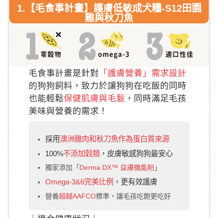
1.
【毛食事計畫】護膚低敏成犬糧-S12田園
雞與秋刀魚
毛食事計畫是針對
「護膚營養」需求設計
的狗狗飼料，致力於讓狗狗在吃飯的同時
也能輕鬆
保健肌膚與毛髮
，同時滿足毛孩
美味與營養的需求！
採用
澳洲雞肉和秋刀魚作為蛋白質來源
100%
不添加穀類
，皮膚敏感狗狗最安心
獨家添加「
Derma DX™ 益膚機能粉
」
Omega-3&6完美比例
，更有效護膚
營養
超越AAFCO
標準，讓毛孩吃飽更吃好