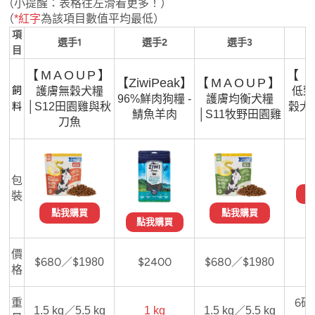
（小提醒：表格往左滑看更多！）
（
為該項目數值平均最低）
*紅字
項
選手1
選手2
選手3
目
【MAOUP】
【
【ZiwiPeak】
【MAOUP】
飼
護膚無穀犬糧
低致
96%鮮肉狗糧 -
護膚均衡犬糧
料
│S12田園雞與秋
穀犬
鯖魚羊肉
│S11牧野田園雞
刀魚
包
裝
點我購買
點我購買
點我購買
價
$680／$
$2400
$680／$
1980
1980
格
重
6磅
1.5 kg／5.5 kg
1 kg
1.5 kg／5.5 kg