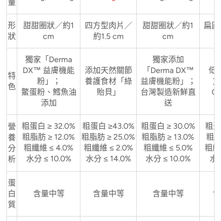
量
形
甜甜圈狀／約1
四方型肉片／
甜甜圈狀／約1
扁圓
狀
cm
約1.5 cm
cm
獨家「Derma
獨家添加
DX™ 益膚機能
添加天然關節
「Derma DX™
低
特
粉」；
養護食材「綠
益膚機能粉」；
方
色
鱉蛋粉、鱈魚油
貽貝」
台灣製造新鮮直
O
添加
送
粗蛋白 ≥ 32.0%
粗蛋白 ≥43.0%
粗蛋白 ≥ 30.0%
粗蛋
營
粗脂肪 ≥ 12.0%
粗脂肪 ≥ 25.0%
粗脂肪 ≥ 13.0%
粗脂
養
粗纖維 ≤ 4.0%
粗纖維 ≤ 2.0%
粗纖維 ≤ 5.0%
粗纖維
分
水分 ≤ 10.0%
水分 ≤ 14.0%
水分 ≤ 10.0%
水分
析
蛋
白
含量中等
含量中等
含量中等
含
質