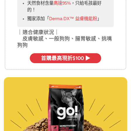
天然食材含量
高達95%
，只給毛孩最好
的！
獨家添加「
Derma DX™ 益膚機能粉
」
｜
適合健康狀況｜
皮膚敏感、一般狗狗、腸胃敏感、挑嘴
狗狗
首購最高現折$100 ▶