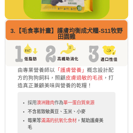
3.
【毛食事計畫】護膚均衡成犬糧-S11牧野
田園雞
由專業營養師以
「護膚營養」
概念設計配
方的狗狗飼料，照顧
皮膚過敏的毛孩
，打
造真正兼顧美味與營養的乾糧！
採用
澳洲雞肉
作為
單一蛋白質來源
不含易致敏黃豆、玉米、小麥
莓果等
滿滿的抗氧化食材
，幫助護膚美
毛