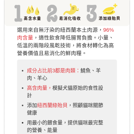
選用來自無汙染的紐西蘭本土肉源，
96%
肉含量
，適性飲食降低腸胃負擔。小量、
低溫的兩階段風乾技術，將食材轉化為高
營養價值且易消化的鮮肉糧。
成分占比前3都是肉類：
鯖魚、羊
肉、羊心
高含肉量，
模擬犬貓原始的食性設
計
添加
紐西蘭綠貽貝
，照顧貓咪關節
健康
用最小的餵食量，提供貓咪最完整
的營養、能量