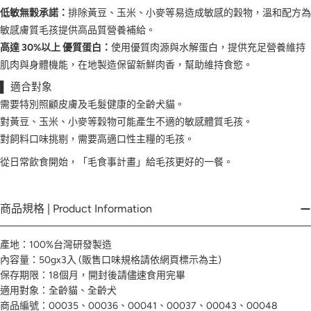
低敏無穀承諾：
排除黃豆、玉米、小麥等易造成敏感的穀物，溫和配方為
敏感膚質毛孩提供高品質營養補給。
高達 30%以上 優質蛋白：
使用優質肉源與水解蛋白，提供充足營養維持
肌肉與身體機能，在地製造保留新鮮肉香，幫助維持食慾。
▌ 適合對象
需要特別照顧皮膚及毛髮健康的全齡犬貓。
對黃豆、玉米、小麥等穀物可能產生不適的敏感體質毛孩。
對飼料口味挑剔，需要高適口性主糧的毛孩。
從日常飲食開始，「毛食事計畫」給毛孩更好的一餐。
商品規格 | Product Information
產地：100%台灣研發製造
內容量：50gx3入 (販售口味規格請依網頁標示為主)
保存期限：18個月，開封後請儘速食用完畢
適用對象：全齡貓、全齡犬
商品編號：00035、00036、00041、00037、00043、00048