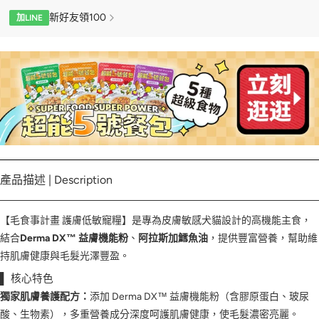
新好友領100
加LINE
產品描述 | Description
【毛食事計畫 護膚低敏寵糧】是專為皮膚敏感犬貓設計的高機能主食，
結合
Derma DX™ 益膚機能粉
、
阿拉斯加鱈魚油
，提供豐富營養，幫助維
持肌膚健康與毛髮光澤豐盈。
▌ 核心特色
獨家肌膚養護配方：
添加 Derma DX™ 益膚機能粉（含膠原蛋白、玻尿
酸、生物素），多重營養成分深度呵護肌膚健康，使毛髮濃密亮麗。