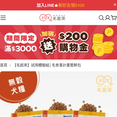
滿$3000送
$200購物金
💰
02
04
59
50
:
:
:
首頁
【毛起來】試用體驗組│毛食事計畫嘗鮮包