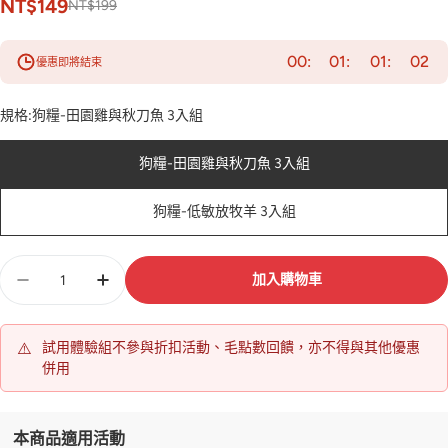
NT$149
NT$199
00
01
01
00
優惠即將結束
規格:
狗糧-田園雞與秋刀魚 3入組
狗糧-田園雞與秋刀魚 3入組
狗糧-低敏放牧羊 3入組
數
加入購物車
量
⚠️
試用體驗組不參與折扣活動、毛點數回饋，亦不得與其他優惠
併用
本商品適用活動