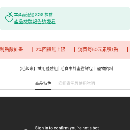
本產品通過 SGS 檢驗
產品檢驗報告這邊看
畫
┃ 2%回饋無上限
┃ 消費每50元累積1點
┃ 一點就
【毛起來】試用體驗組│毛食事計畫嘗鮮包｜寵物飼料
商品特色
詳細資訊與使用說明