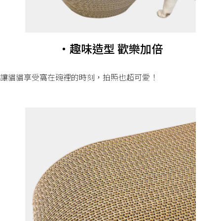
・趣味造型 歡樂加倍
讓貓貓享受窩在碗裡的時刻，拍照也超可愛！