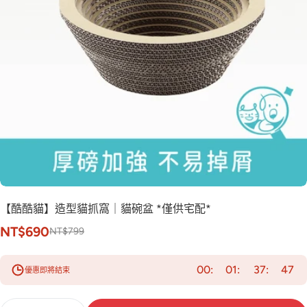
【酷酷貓】造型貓抓窩｜貓碗盆 *僅供宅配*
NT$690
NT$799
00
01
37
46
優惠即將結束
數