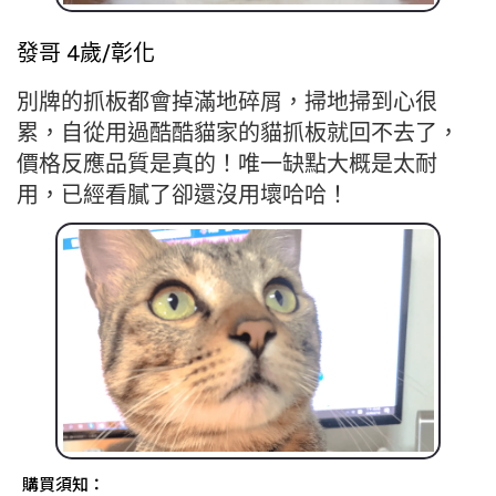
發哥 4歲/彰化
別牌的抓板都會掉滿地碎屑，掃地掃到心很
累，自從用過酷酷貓家的貓抓板就回不去了，
價格反應品質是真的！唯一缺點大概是太耐
用，已經看膩了卻還沒用壞哈哈！
購買須知：