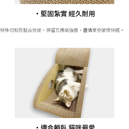
・堅固紮實 經久耐用
特殊切割及黏合技術，保留瓦楞紙強度，盡情享受破壞快感。
・適合躺臥 貓咪最愛