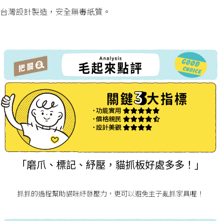
台灣設計製造，安全無毒紙質。
˙功能實用
˙價格親民
˙設計美觀
「磨爪、標記、紓壓，貓抓板好處多多！」
抓抓的過程幫助貓咪紓發壓力，更可以避免主子亂抓家具喔！