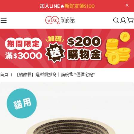
加入LINE🔥
新好友領$100
首頁
【酷酷貓】造型貓抓窩｜貓碗盆 *僅供宅配*