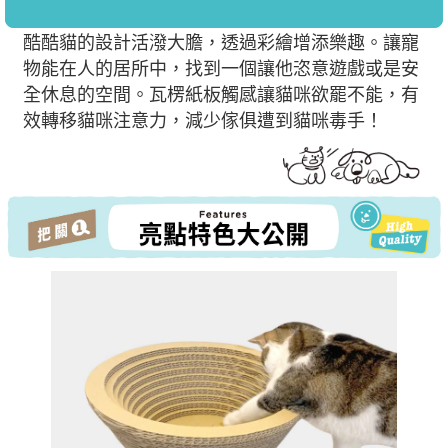
酷酷貓的設計活潑大膽，透過彩繪增添樂趣。讓寵
物能在人的居所中，找到一個讓他恣意遊戲或是安
全休息的空間。瓦楞紙板觸感讓貓咪欲罷不能，有
效轉移貓咪注意力，減少傢俱遭到貓咪毒手！