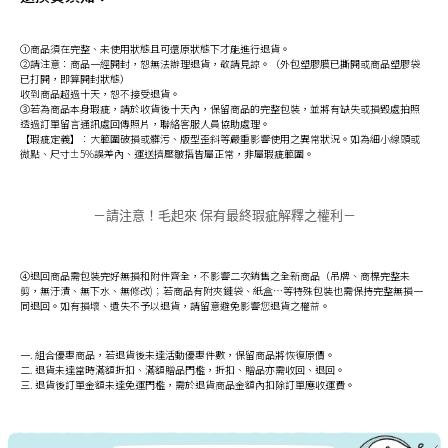
①商品須在完整、未使用狀態且可還原狀態下才能進行退貨。
②請注意：商品一經開封，恕無法辦理退貨，敬請見諒。（外包塑膠膜已撕開或商品塑膠袋
已打開，即算開封狀態）
收到商品超過十天，恕不接受退貨。
③若為商品本身瑕疵，請於收貨後十天內，保留商品的完整包裝，並將有缺失或損毀處拍照
透過訂單留言通訊處回傳照片，聯絡客服人員協助處理。
【瑕疵定義】：大範圍破損或髒污、版型歪斜等嚴重影響使用之異常狀況。如為細小線頭或
微點、尺寸±5%誤差內、運送擠壓皺摺皆屬正常，非屬瑕疵範圍。
－請注意！毛起來 保有最終瑕疵解釋之權利－
④退回商品需包裝完好無損和附件齊全，不影響二次銷售之全新商品（吊牌、商標完整未
剪，無汙漬、無下水、無修改)；若商品有附夾鏈袋、紙盒…等特殊包裝也需保持完整無損一
同退回。如有損壞、遺失不予以退貨，請留意避免影響您退貨之權益。
一. 組合優惠商品，若退貨後未達活動優惠件數，保留商品將恢復原價。
二. 退貨未達當時滿額折扣、滿額贈品門檻，折扣、贈品亦需收回、退回。
三. 退貨後訂單金額未達免運門檻，需於退貨商品金額內扣除訂單應收運費。