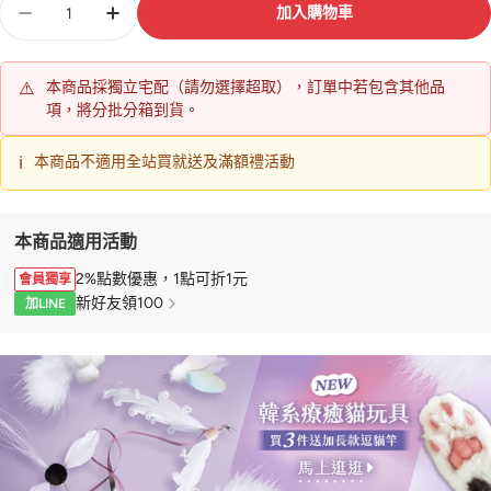
加入購物車
量
⚠️
本商品採獨立宅配（請勿選擇超取），訂單中若包含其他品
項，將分批分箱到貨。
ℹ️
本商品不適用全站買就送及滿額禮活動
本商品適用活動
2%點數優惠，1點可折1元
會員獨享
新好友領100
加LINE