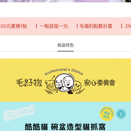
元累積1點
┃ 一點就是一元
┃毛福利點數計畫
┃ 2%回
商品特色
酷酷貓 碗盆造型貓抓窩