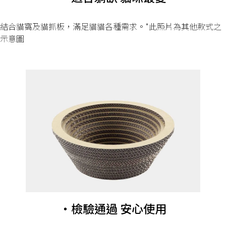
結合貓窩及貓抓板，滿足貓貓各種需求。*此照片為其他款式之
示意圖
・檢驗通過 安心使用