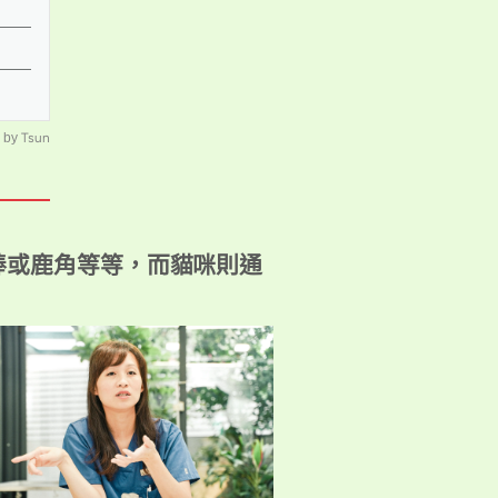
by
Tsun
棒或鹿角等等，而貓咪則通