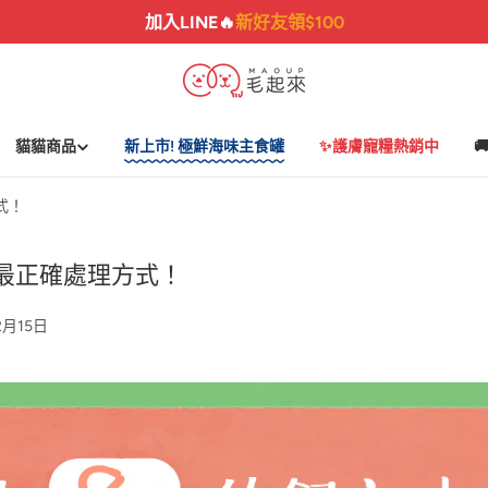
加入LINE🔥
新好友領$100
貓貓商品
新上市! 極鮮海味主食罐
✨護膚寵糧熱銷中

式！
最正確處理方式！
2月15日