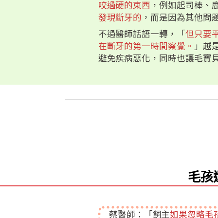
咬過硬的東西
，例如起司棒、
發現斷牙的
，而是因為其他問
不過醫師話語一轉，「
但只要
在斷牙的第一時間察覺。
」越
避免疾病惡化，同時也讓毛寶
毛孩
蔡醫師：「飼主
如果忽略毛