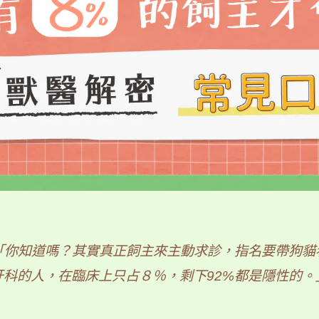
「你知道嗎？其實真正飼主來主動求診，指名要帶狗貓
牙科的人，在臨床上只占８％，剩下92%都是隱性的。