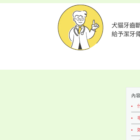
犬貓牙齒
給予潔牙
內