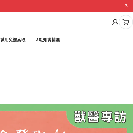
購
物
車
試用免運索取
📌毛知識精選