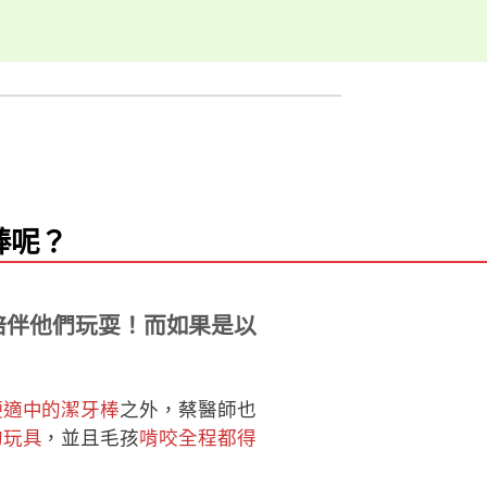
棒呢？
陪伴他們玩耍！而如果是以
硬適中的潔牙棒
之外，蔡醫師也
的玩具
，並且毛孩
啃咬全程都得