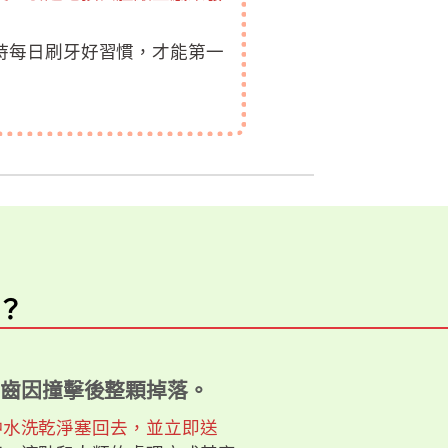
持每日刷牙好習慣，才能第一
？
齒因撞擊後整顆掉落。
沖水洗乾淨塞回去，並立即送