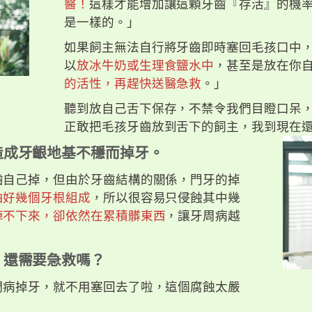
醫！
這樣才能增加讓這顆牙齒『存活』的機
是一樣的。」
如果飼主無法自行將牙齒即時塞回毛孩口中
以
放冰牛奶或生理食鹽水中
，甚至是放在你
的活性，再趕快送醫急救
。」
聽到放自己舌下保存，不禁令我們目瞪口呆
正敢把毛孩牙齒放到舌下的飼主，我到現在
造成牙齦地基不穩而掉牙。
齒自己掉，但由於牙齒結構的關係，門牙的掉
由好幾個牙根組成
，所以很容易只侵蝕其中幾
掉不下來，卻依然在累積髒東西
，讓牙周病越
，還需要急救嗎？
周病掉牙，就不用塞回去了啦，這個腐蝕太嚴