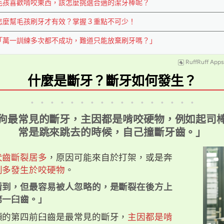
毛孩喜歡啃咬東西，該怎麼挑選合適的潔牙棒呢？
怎麼幫毛孩刷牙才有效？掌握３重點不可少！
「萬一訓練多次都不成功，難道只能放棄刷牙嗎？」
RuffRuff Apps
什麼是斷牙？斷牙如何發生？
．．．．．．．．．．．．．．．．．
狗最常見的斷牙，主因都是啃咬硬物，例如起司
常是跳來跳去的時候，自己撞斷牙齒。」
犬齒斷裂居多
，原因可能來自於打架，或是奔
則多發生於咬硬物
。
看到，但最容易被人忽略的，是斷裂在後方上
第一臼齒。」
顎的第四前臼齒是最常見的斷牙，
主因都是啃