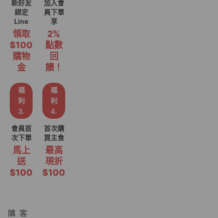
新好友
加入會
綁定
員下單
Line
享
領取
2%
$100
點數
購物
回
金
饋！
福
福
利
利
3.
4.
會員首
首次購
次下單
買主食
馬上
最高
送
現折
$100
$100
購
客