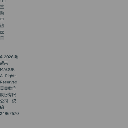
作］
贊
助
申
請
表
單
© 2026
毛
起來
MAOUP
.
All Rights
Reserved
莫奧數位
股份有限
公司 統
編：
24967570