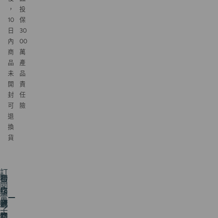
，
投
10
保
日
30
內
00
商
萬
品
產
未
品
開
責
封
任
可
險
退
換
貨
訂
初
合
聯
閱
次
作
絡
電
購
通
我
子
物
路
們