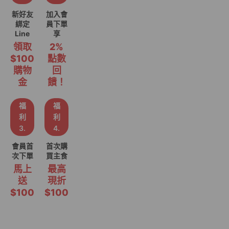
新好友
加入會
綁定
員下單
Line
享
領取
2%
$100
點數
購物
回
金
饋！
福
福
利
利
3.
4.
會員首
首次購
次下單
買主食
馬上
最高
送
現折
$100
$100