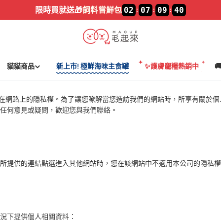
限時買就送🎁
飼料嘗鮮包
02
07
09
40
:
:
:
貓貓商品
新上市! 極鮮海味主食罐
✨護膚寵糧熱銷中

視您在網路上的隱私權。為了讓您瞭解當您造訪我們的網站時，所享有關於
有任何意見或疑問，歡迎您與我們聯絡。
所提供的連結點選進入其他網站時，您在該網站中不適用本公司的隱私權
況下提供個人相關資料：