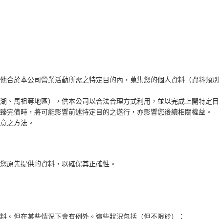
合於本公司營業活動所需之特定目的內，蒐集您的個人資料（資料類別請參
湖、馬祖等地區），供本公司以合法合理方式利用，並以完成上開特定目
臻完備時，將可能影響前述特定目的之遂行，亦影響您後續相關權益。
意之方法。
除您原先提供的資料，以確保其正確性。
料。但在某些情況下會有例外。這些狀況包括（但不限於）：