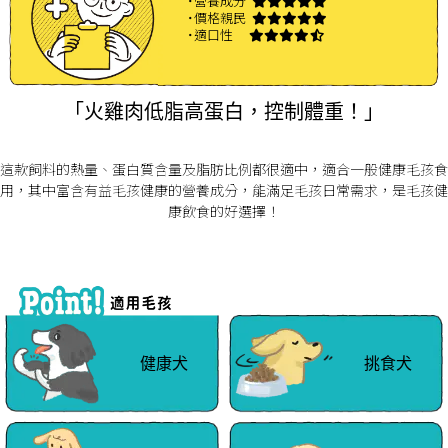
˙營養成分
˙價格親民
˙適口性
「火雞肉低脂高蛋白，控制體重！」
這款飼料的熱量、蛋白質含量及脂肪比例都很適中，適合一般健康毛孩食
用，其中富含有益毛孩健康的營養成分，能滿足毛孩日常需求，是毛孩健
康飲食的好選擇！
健康犬
挑食犬