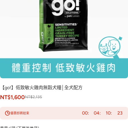
【go!】低致敏火雞肉無穀犬糧│全犬配方
NT$1,600
NT$2,135
00
04
10
22
優惠即將結束