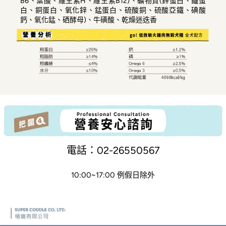
B6、葉酸、維生素H、維生素B12)、礦物質(鋅蛋白、鐵蛋
白、銅蛋白、氧化鋅、錳蛋白、硫酸銅、硫酸亞鐵、碘酸
鈣、氧化錳、硒酵母)、牛磺酸、乾燥迷迭香
電話：02-26550567
10:00~17:00 例假日除外