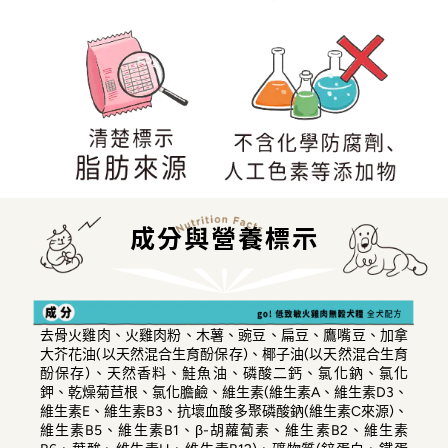
成分與營養標示
去骨火雞肉、火雞肉粉、木薯、豌豆、扁豆、鷹嘴豆、加拿
大芥花油(以天然混合生育酚保存)、椰子油(以天然混合生育
酚保存)、天然香料、鮭魚油、磷酸二鈣、氯化鈉、氯化
鉀、乾燥菊苣根、氯化膽鹼、維生素(維生素A、維生素D3、
維生素E、維生素B3、抗壞血酸多聚磷酸鈉(維生素C來源)、
維生素B5、維生素B1、β-胡蘿蔔素、維生素B2、維生素