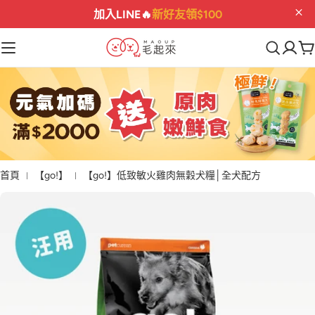
加入LINE🔥
新好友領$100
首頁
【go!】
【go!】低致敏火雞肉無穀犬糧│全犬配方