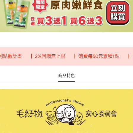
數計畫
┃ 2%回饋無上限
┃ 消費每50元累積1點
┃ 一
商品特色