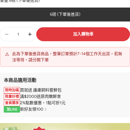
重量:
6磅 (下單後進貨)
6磅 (下單後進貨)
數
加入購物車
量
⚠️
此為下單後進貨商品，整筆訂單預計7-14個工作天出貨，若無
法等待，請分開下單
本商品適用活動
買就送 護膚飼料嘗鮮包
限時加碼
滿$2000送原肉嫩鮮食
限量好禮
2%點數優惠，1點可折1元
會員獨享
新好友領100
加LINE