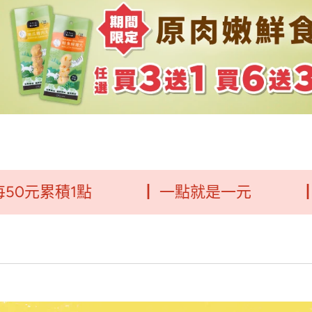
累積1點
┃ 一點就是一元
┃毛福