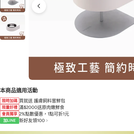
本商品適用活動
買就送 護膚飼料嘗鮮包
限時加碼
滿$2000送原肉嫩鮮食
限量好禮
2%點數優惠，1點可折1元
會員獨享
新好友領100
加LINE