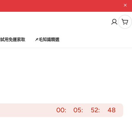
購
物
車
試用免運索取
📌毛知識精選
00
05
52
46