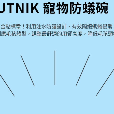
UTNIK 寵物防蟻
 ── 金點標章！利用注水防護設計，有效隔絕螞蟻
因應毛孩體型，調整最舒適的用餐高度，降低毛孩頸