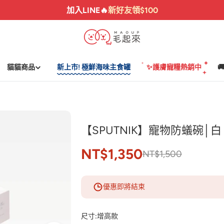
加入LINE🔥
新好友領$100
貓貓商品
新上市! 極鮮海味主食罐
✨護膚寵糧熱銷中

【SPUTNIK】寵物防蟻碗│白
NT$1,350
NT$1,500
優惠即將結束
尺寸:
增高款