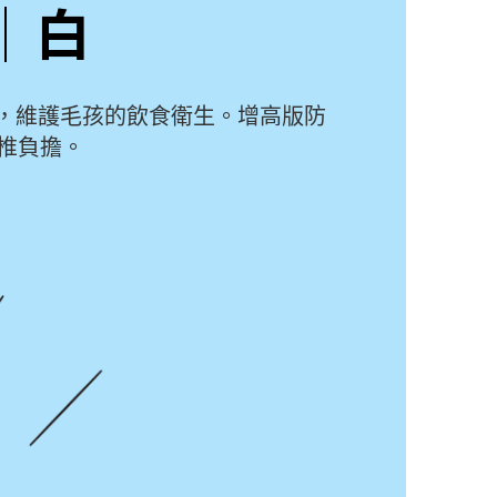
碗│白
侵襲，維護毛孩的飲食衛生。增高版防
椎負擔。