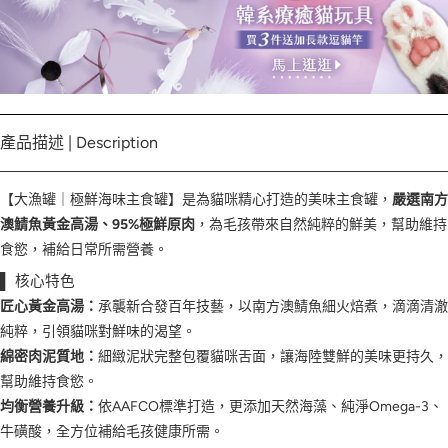
產品描述 | Description
【大漁罐｜極鮮海味主食罐】是為貓咪精心打造的美味主食罐，
嚴選南方
澳鯖魚黃金高湯、95%極鮮原肉
，為毛孩帶來自然純粹的鮮美，幫助維持
食慾，補給日常所需營養。
▌ 核心特色
匠心黃金高湯：
承襲新合發百年技藝，以南方澳鯖魚細火焙煮，滴滴清澈
純粹，引領貓咪對鮮味的渴望。
綿密肉泥質地：
細緻泥狀完整包覆貓咪舌面，讓海陸雙鮮的美味更持久，
幫助維持食慾。
均衡營養升級：
依AAFCO標準打造，更添加天然海藻、純淨Omega-3、
牛磺酸，全方位補給毛孩健康所需。