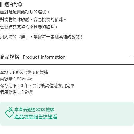
▌ 適合對象
面對罐罐興致缺缺的貓咪。
對食物氣味敏感、容易挑食的貓咪。
需要補充完整均衡營養的貓咪。
用大海的『鮮』，喚醒每一隻挑嘴貓的食慾！
商品規格 | Product Information
產地：100%台灣研發製造
內容量：80g±4g
保存期限：3 年，開封後請儘速食用完畢
適用對象：全齡貓
本產品通過 SGS 檢驗
產品檢驗報告這邊看