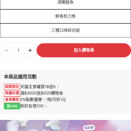
滑嫩鮭魚
鮮香秋刀魚
三種口味綜合組
數
加入購物車
量
本商品適用活動
犬貓主食罐買18送6
期間限定
滿$3000送$200購物金
限量好禮
2%點數優惠，1點可折1元
會員獨享
新好友領100
加LINE