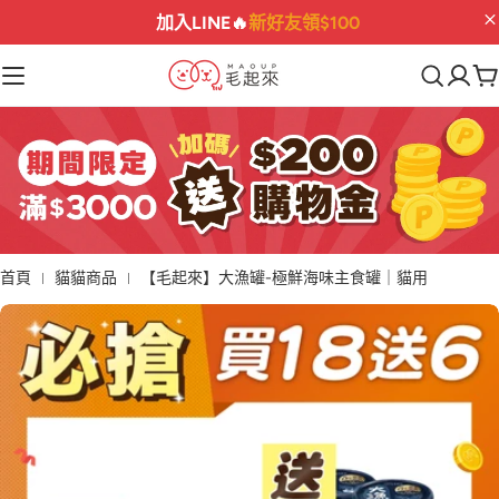
滿$3000送
$200購物金
💰
02
04
59
50
:
:
:
首頁
貓貓商品
【毛起來】大漁罐-極鮮海味主食罐｜貓用