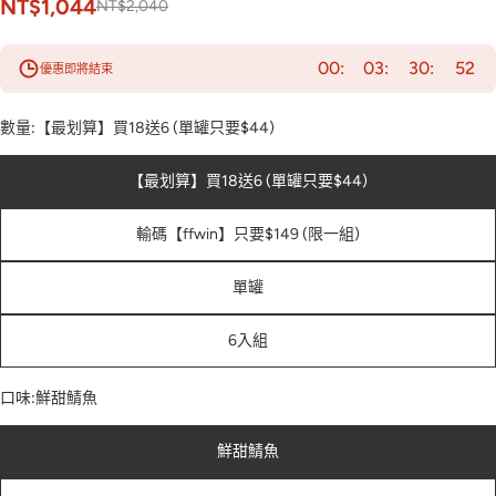
NT$1,044
NT$2,040
00
03
30
50
優惠即將結束
數量:
【最划算】買18送6 (單罐只要$44)
【最划算】買18送6 (單罐只要$44)
輸碼【ffwin】只要$149 (限一組)
單罐
6入組
口味:
鮮甜鯖魚
鮮甜鯖魚