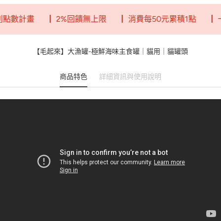
┃ 2%回饋無上限
┃ 消費每50元累積1點
┃ 一點就是
【毛起來】大漁罐-極鮮海味主食罐｜貓用｜貓罐頭
商品特色
詳細資訊與使用說明