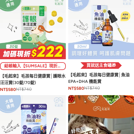
買就送主食罐🎁
結帳輸入【SUMSALE】現折$222 (限1次)💥
【毛起來】毛孩每日健康賞│魚油
【毛起來】毛孩每日健康賞│護眼水
EPA+DHA 機能賞
汪汪賞(30錠/70錠)
NT$740
NT$580
NT$740
NT$580