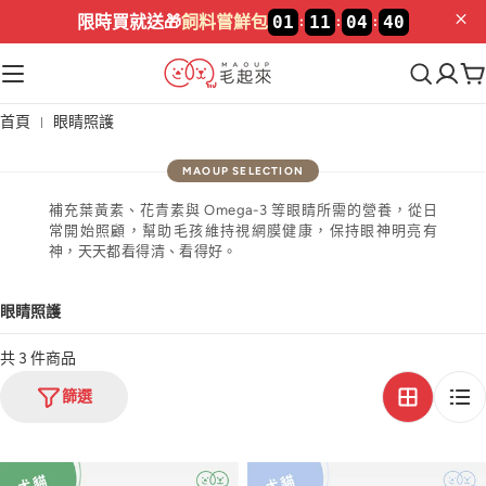
限時買就送🎁
飼料嘗鮮包
01
11
04
40
:
:
:
首頁
眼睛照護
補充葉黃素、花青素與 Omega-3 等眼睛所需的營養，從日
常開始照顧，幫助毛孩維持視網膜健康，保持眼神明亮有
神，天天都看得清、看得好。
眼睛照護
共 3 件商品
篩選