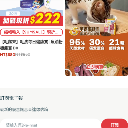
結帳輸入【SUMSALE】現折$222 (限1次)💥
【毛起來】毛孩每日健康賞│魚油粉
機能賞 DX
NT$850
NT$680
立即購買 >
訂閱電子報
最新的優惠訊息直達你信箱！
Email
訂閱