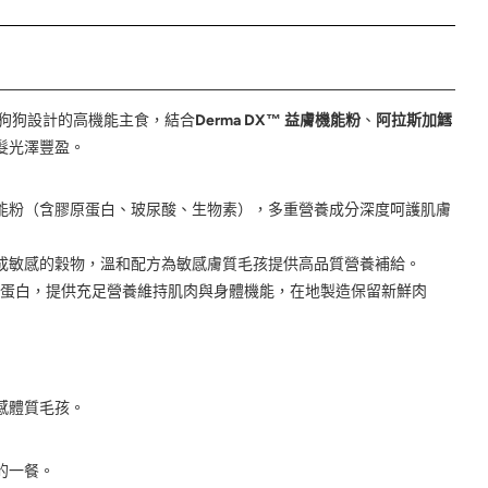
感狗狗設計的高機能主食，結合
Derma DX™ 益膚機能粉
、
阿拉斯加鱈
髮光澤豐盈。
 益膚機能粉（含膠原蛋白、玻尿酸、生物素），多重營養成分深度呵護肌膚
成敏感的穀物，溫和配方為敏感膚質毛孩提供高品質營養補給。
蛋白，提供充足營養維持肌肉與身體機能，在地製造保留新鮮肉
感體質毛孩。
的一餐。