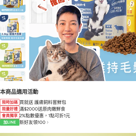
本商品適用活動
買就送 護膚飼料嘗鮮包
限時加碼
滿$2000送原肉嫩鮮食
限量好禮
2%點數優惠，1點可折1元
會員獨享
新好友領100
加LINE