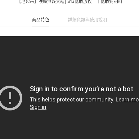
【毛起來】護膚無穀犬糧│S13低敏放牧羊｜低敏狗飼料
商品特色
詳細資訊與使用說明