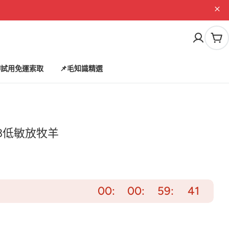
購
物
車
試用免運索取
📌毛知識精選
3低敏放牧羊
00
00
59
39