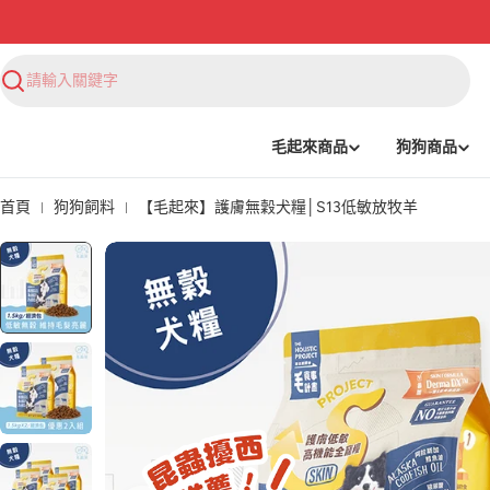
搜
尋
毛起來商品
狗狗商品
首頁
狗狗飼料
【毛起來】護膚無穀犬糧│S13低敏放牧羊