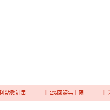
計畫
┃ 2%回饋無上限
┃ 消費每5