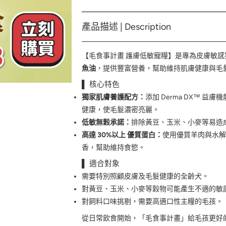
產品描述 | Description
【毛食事計畫 護膚低敏寵糧】是專為皮膚敏
魚油
，提供豐富營養，幫助維持肌膚健康與毛
▌ 核心特色
獨家肌膚養護配方：
添加 Derma DX™
健康，使毛髮濃密亮麗。
低敏無穀承諾：
排除黃豆、玉米、小麥等易造
高達 30%以上 優質蛋白：
使用優質羊肉與水解
香，幫助維持食慾。
▌ 適合對象
需要特別照顧皮膚及毛髮健康的全齡犬。
對黃豆、玉米、小麥等穀物可能產生不適的敏
對飼料口味挑剔，需要高適口性主糧的毛孩。
從日常飲食開始，「毛食事計畫」給毛孩更好