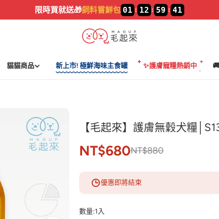
加入LINE🔥
新好友領$100
貓貓商品
新上市! 極鮮海味主食罐
✨護膚寵糧熱銷中

【毛起來】護膚無穀犬糧│S1
NT$680
NT$880
優惠即將結束
數量:
1入