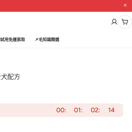
購
物
車
試用免運索取
📌毛知識精選
全犬配方
00
01
02
13