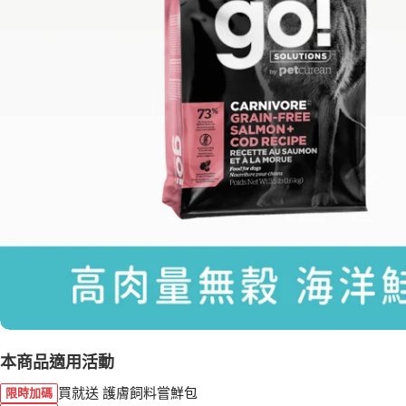
本商品適用活動
買就送 護膚飼料嘗鮮包
限時加碼