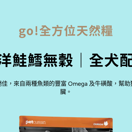
go!全方位天然糧
洋鮭鱈無穀｜全犬
佳，來自兩種魚類的豐富 Omega 及牛磺酸，幫
臟。