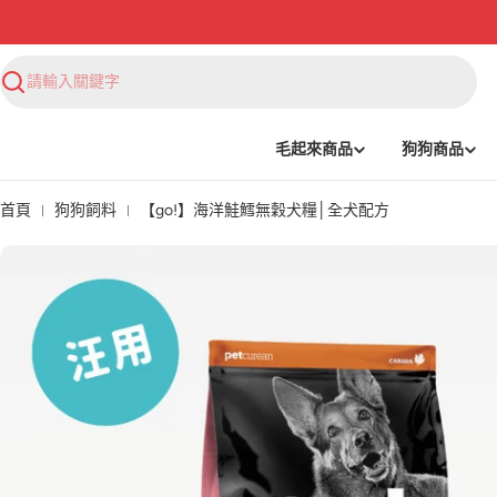
搜
尋
毛起來商品
狗狗商品
首頁
狗狗飼料
【go!】海洋鮭鱈無穀犬糧│全犬配方