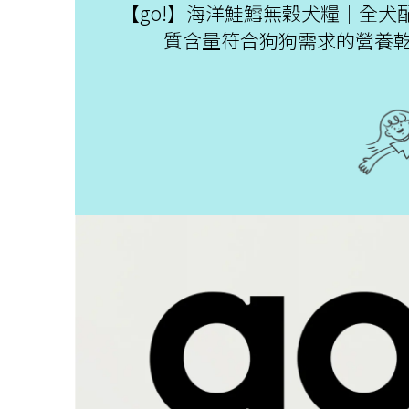
【go!】海洋鮭鱈無穀犬糧│全
質含量符合狗狗需求的營養