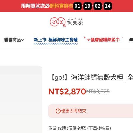
加入LINE🔥
新好友領$100
貓貓商品
新上市! 極鮮海味主食罐
✨護膚寵糧熱銷中

【go!】海洋鮭鱈無穀犬糧│
NT$2,870
NT$3,825
優惠即將結束
重量:
12磅 (僅供宅配) (下單後進貨)