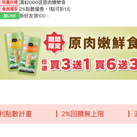
滿$2000送原肉嫩鮮食
限量好禮
2%點數優惠，1點可折1元
會員獨享
新好友領100
加LINE
計畫
┃ 2%回饋無上限
┃ 消費每