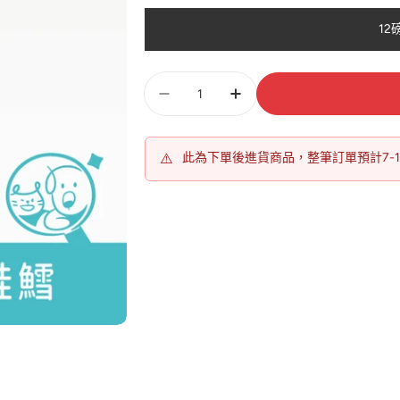
12
數
量
⚠️
此為下單後進貨商品，整筆訂單預計7-