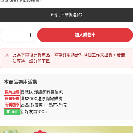
重量:
6磅 (下單後進貨)
6磅 (下單後進貨)
數
加入購物車
量
⚠️
此為下單後進貨商品，整筆訂單預計7-14個工作天出貨，若無
法等待，請分開下單
本商品適用活動
買就送 護膚飼料嘗鮮包
限時加碼
滿$2000送原肉嫩鮮食
限量好禮
2%點數優惠，1點可折1元
會員獨享
新好友領100
加LINE