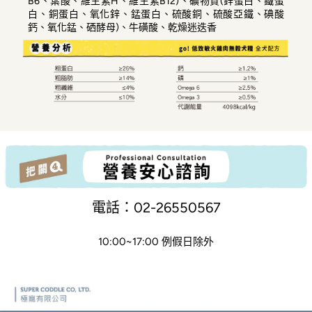
B6、葉酸、維生素H、維生素B12)、礦物質(鋅蛋白、鐵蛋
白、銅蛋白、氧化鋅、錳蛋白、硫酸銅、硫酸亞鐵、碘酸
鈣、氧化錳、硒酵母)、牛磺酸、乾燥迷迭香
電話：02-26550567
10:00~17:00 例假日除外