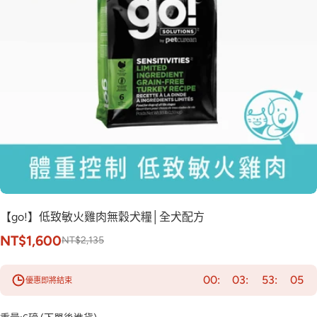
【go!】低致敏火雞肉無穀犬糧│全犬配方
NT$1,600
NT$2,135
00
03
53
04
優惠即將結束