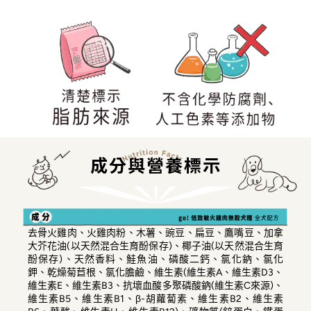
成分與營養標示
去骨火雞肉、火雞肉粉、木薯、豌豆、扁豆、鷹嘴豆、加拿
大芥花油(以天然混合生育酚保存)、椰子油(以天然混合生育
酚保存)、天然香料、鮭魚油、磷酸二鈣、氯化鈉、氯化
鉀、乾燥菊苣根、氯化膽鹼、維生素(維生素A、維生素D3、
維生素E、維生素B3、抗壞血酸多聚磷酸鈉(維生素C來源)、
維生素B5、維生素B1、β-胡蘿蔔素、維生素B2、維生素