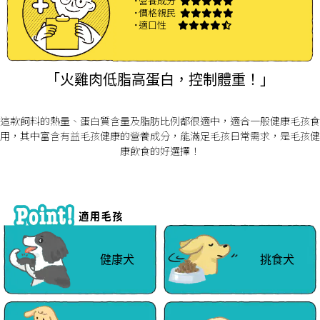
˙營養成分
˙價格親民
˙適口性
「火雞肉低脂高蛋白，控制體重！」
這款飼料的熱量、蛋白質含量及脂肪比例都很適中，適合一般健康毛孩食
用，其中富含有益毛孩健康的營養成分，能滿足毛孩日常需求，是毛孩健
康飲食的好選擇！
健康犬
挑食犬