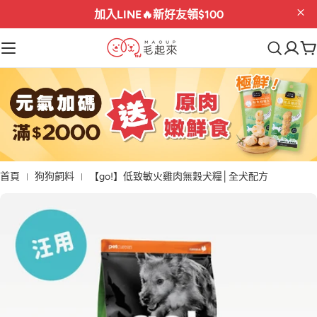
加入LINE🔥
新好友領$100
首頁
狗狗飼料
【go!】低致敏火雞肉無穀犬糧│全犬配方