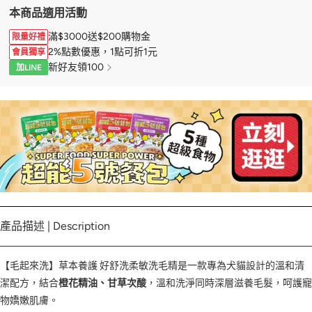
本商品適用活動
滿$3000送$200購物金
限量好禮
2%點數優惠，1點可折1元
會員獨享
新好友領100
加LINE
產品描述 | Description
【毛起來洗】草本養護 好舒洗柔敏洗毛精是一款專為犬貓設計的溫和清
潔配方，結合
橙花精油、甘草次酸
，溫和洗淨同時深層滋養毛髮，呵護寵
物嬌嫩肌膚。