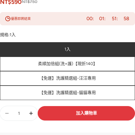
NT$590
NT$750
00
01
51
56
優惠即將結束
規格:
1入
1入
柔順加倍組(洗+護)【現折140】
【免運】洗護精選組-汪汪專用
【免運】洗護精選組-貓貓專用
數
加入購物車
量