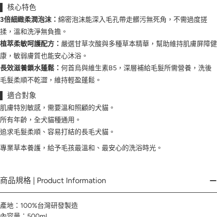
▌ 核心特色
3倍細緻柔潤泡沫：
綿密泡沫能深入毛孔帶走髒污無死角，不需過度搓
揉，溫和洗淨無負擔。
植萃柔敏呵護配方：
嚴選甘草次酸與多種草本精華，幫助維持肌膚屏障健
康，敏弱膚質也能安心沐浴。
長效滋養鎖水蓬鬆：
何首烏與維生素B5，深層補給毛髮所需營養，洗後
毛髮柔順不乾澀，維持輕盈蓬鬆。
▌ 適合對象
肌膚特別敏感，需要溫和照顧的犬貓。
所有年齡，全犬貓種通用。
追求毛髮柔順、容易打結的長毛犬貓。
專業草本養護，給予毛孩最溫和、最安心的洗浴時光。
商品規格 | Product Information
產地：100%台灣研發製造
內容量：500ml