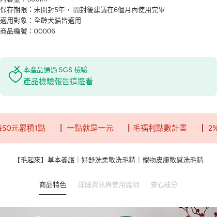
保存期限：未開封5年， 開封後建議在6個月內使用完畢
適用對象：全齡犬貓皆適用
商品編號：00006
本產品通過 SGS 檢驗
產品檢驗報告這邊看
積1點
┃ 一點就是一元
┃毛福利點數計畫
┃ 2%回饋無
【毛起來】草本養護｜好舒洗柔敏洗毛精｜寵物皮膚敏感洗毛精
商品特色
詳細資訊與使用說明
安心成分