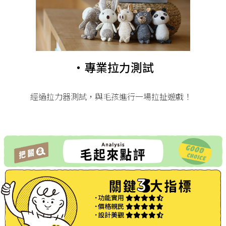
・專業拉力測試
經過拉力器測試，與毛孩進行一場拉扯遊戲！
˙功能實用
˙價格親民
˙設計美觀