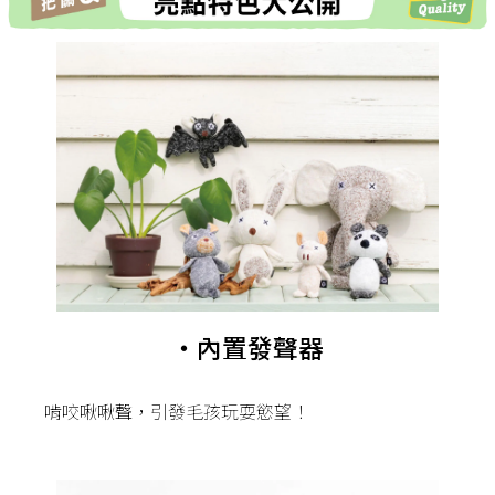
・內置發聲器
啃咬啾啾聲，引發毛孩玩耍慾望！