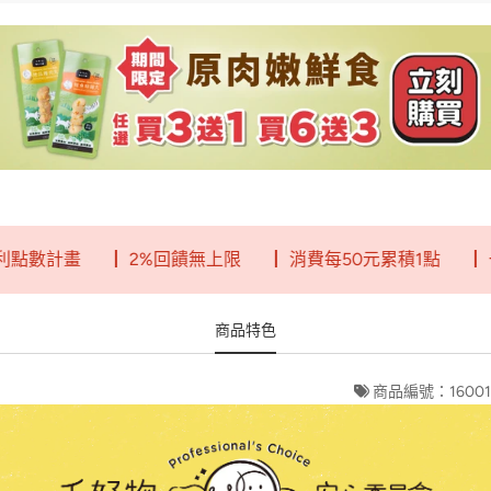
數計畫
┃ 2%回饋無上限
┃ 消費每50元累積1點
┃ 一
商品特色
商品編號：16001