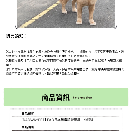
購買須知：
①由於本商品為接觸型商品，為避免接觸性傳染疾病，一經開封後，恕不受理更換事宜，請
您購買前仔細測量商品尺寸，慎重購買，以免造成日後買賣糾紛。
②每樣商品尺寸可能因丈量方式不同而存在某程度的誤差，其誤差值在±5%內皆屬正常範
圍。
③若為商品本身瑕疵，請於收貨後十天內，保留商品的完整包裝，並將有缺失或損毀處拍照
透過訂單留言通訊處回傳照片，聯絡客服人員協助處理。