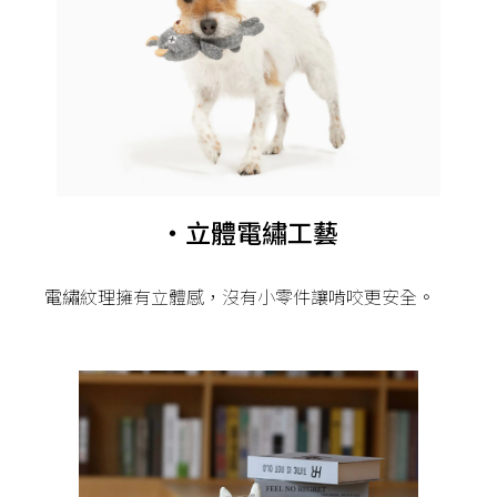
・立體電繡工藝
電繡紋理擁有立體感，沒有小零件讓啃咬更安全。