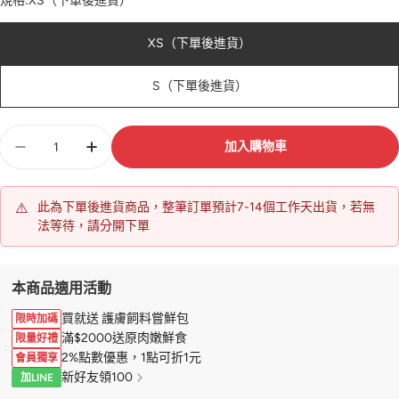
規格:
XS（下單後進貨）
XS（下單後進貨）
S（下單後進貨）
數
加入購物車
量
⚠️
此為下單後進貨商品，整筆訂單預計7-14個工作天出貨，若無
法等待，請分開下單
本商品適用活動
買就送 護膚飼料嘗鮮包
限時加碼
滿$2000送原肉嫩鮮食
限量好禮
2%點數優惠，1點可折1元
會員獨享
新好友領100
加LINE