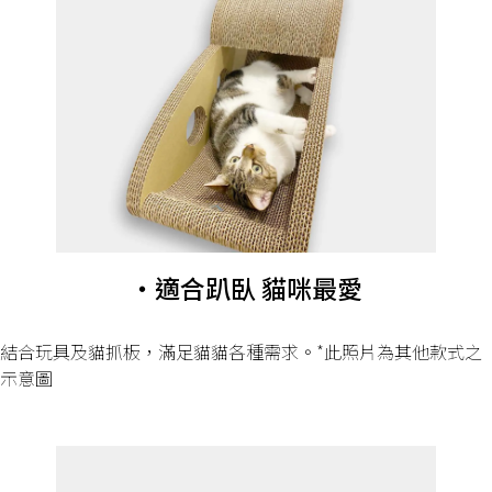
・適合趴臥 貓咪最愛
結合玩具及貓抓板，滿足貓貓各種需求。*此照片為其他款式之
示意圖