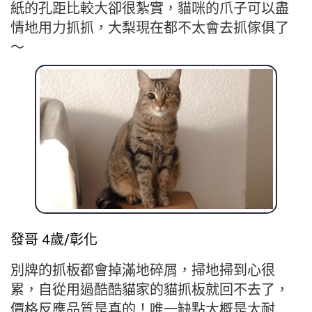
紙的孔距比較大卻很紮實，貓咪的爪子可以盡
情地用力抓抓，大梨現在都不太會去抓傢俱了
～
發哥 4歲/彰化
別牌的抓板都會掉滿地碎屑，掃地掃到心很
累，自從用過酷酷貓家的貓抓板就回不去了，
價格反應品質是真的！唯一缺點大概是太耐