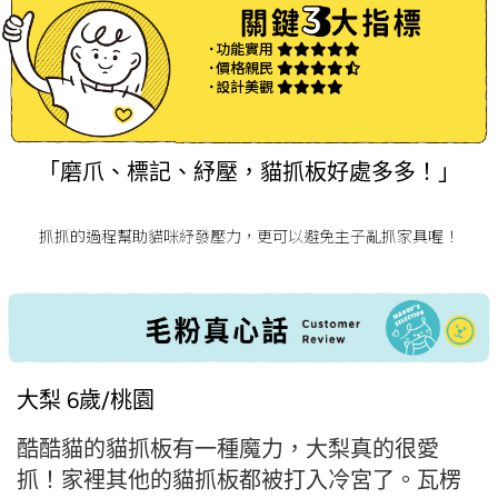
˙功能實用
˙價格親民
˙設計美觀
「磨爪、標記、紓壓，貓抓板好處多多！」
抓抓的過程幫助貓咪紓發壓力，更可以避免主子亂抓家具喔！
大梨 6歲/桃園
酷酷貓的貓抓板有一種魔力，大梨真的很愛
抓！家裡其他的貓抓板都被打入冷宮了。瓦楞