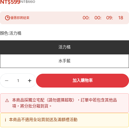
NT$599
NT$660
00
00
09
17
優惠即將結束
顏色:
活力橘
活力橘
水手藍
數
加入購物車
量
⚠️
本商品採獨立宅配（請勿選擇超取），訂單中若包含其他品
項，將分批分箱到貨。
ℹ️
本商品不適用全站買就送及滿額禮活動