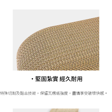
・堅固紮實 經久耐用
特殊切割及黏合技術，保留瓦楞紙強度，盡情享受破壞快感。