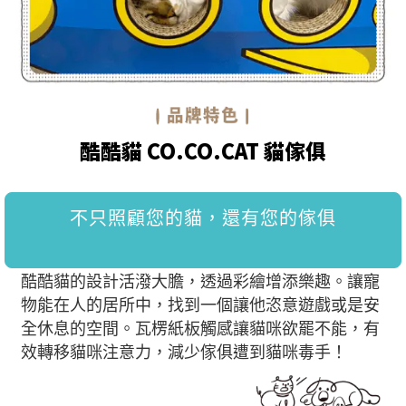
酷酷貓 CO.CO.CAT 貓傢俱
不只照顧您的貓，還有您的傢俱
酷酷貓的設計活潑大膽，透過彩繪增添樂趣。讓寵
物能在人的居所中，找到一個讓他恣意遊戲或是安
全休息的空間。瓦楞紙板觸感讓貓咪欲罷不能，有
效轉移貓咪注意力，減少傢俱遭到貓咪毒手！