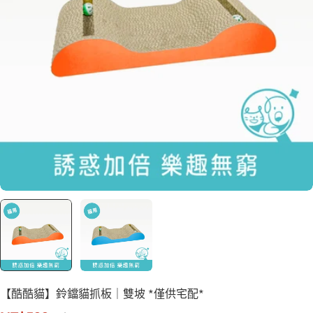
【酷酷貓】鈴鐺貓抓板｜雙坡 *僅供宅配*