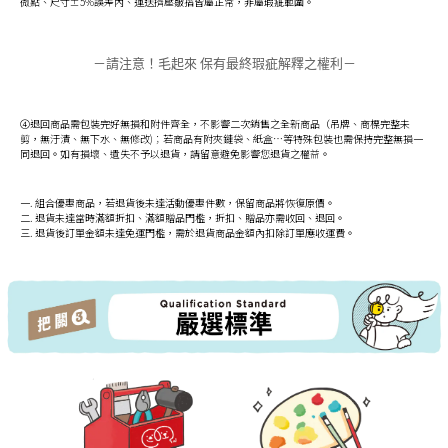
微點、尺寸±5%誤差內、運送擠壓皺摺皆屬正常，非屬瑕疵範圍。
－請注意！毛起來 保有最終瑕疵解釋之權利－
④退回商品需包裝完好無損和附件齊全，不影響二次銷售之全新商品（吊牌、商標完整未
剪，無汙漬、無下水、無修改)；若商品有附夾鏈袋、紙盒…等特殊包裝也需保持完整無損一
同退回。如有損壞、遺失不予以退貨，請留意避免影響您退貨之權益。
一. 組合優惠商品，若退貨後未達活動優惠件數，保留商品將恢復原價。
二. 退貨未達當時滿額折扣、滿額贈品門檻，折扣、贈品亦需收回、退回。
三. 退貨後訂單金額未達免運門檻，需於退貨商品金額內扣除訂單應收運費。