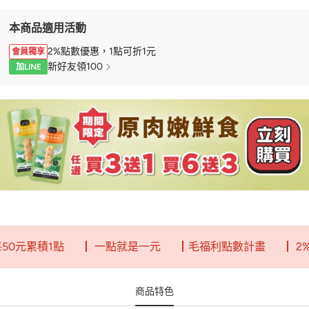
本商品適用活動
2%點數優惠，1點可折1元
會員獨享
新好友領100
加LINE
元累積1點
┃ 一點就是一元
┃毛福利點數計畫
┃ 2%回
商品特色