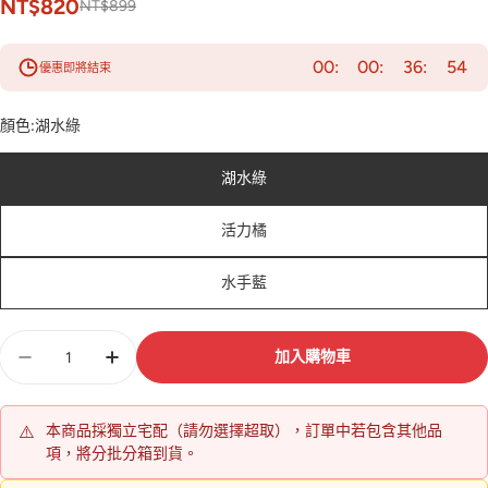
NT$820
NT$899
00
00
36
53
優惠即將結束
顏色:
湖水綠
湖水綠
活力橘
水手藍
數
加入購物車
量
⚠️
本商品採獨立宅配（請勿選擇超取），訂單中若包含其他品
項，將分批分箱到貨。