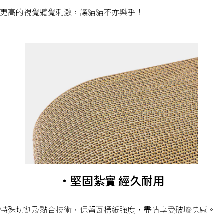
更高的視覺聽覺刺激，讓貓貓不亦樂乎！
・堅固紮實 經久耐用
特殊切割及黏合技術，保留瓦楞紙強度，盡情享受破壞快感。