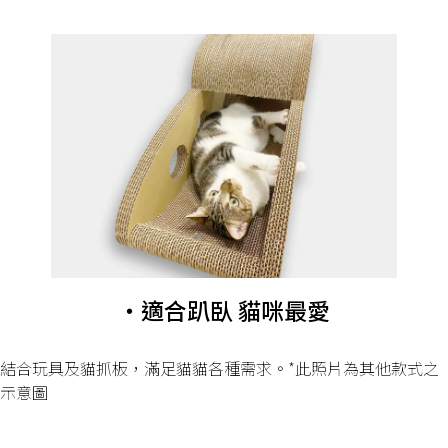
・適合趴臥 貓咪最愛
結合玩具及貓抓板，滿足貓貓各種需求。*此照片為其他款式之
示意圖