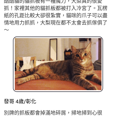
酷酷貓的貓抓板有一種魔力，大梨真的很愛
抓！家裡其他的貓抓板都被打入冷宮了。瓦楞
紙的孔距比較大卻很紮實，貓咪的爪子可以盡
情地用力抓抓，大梨現在都不太會去抓傢俱了
～
發哥 4歲/彰化
別牌的抓板都會掉滿地碎屑，掃地掃到心很