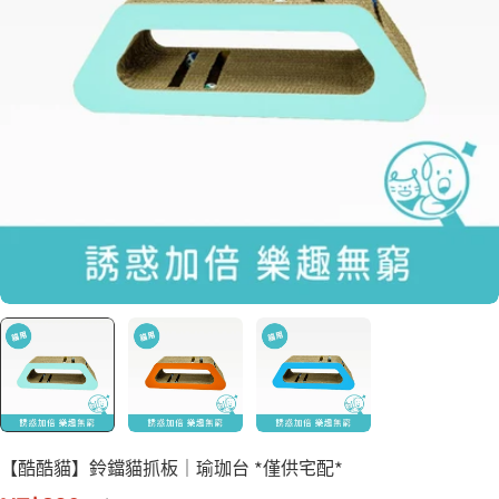
【酷酷貓】鈴鐺貓抓板｜瑜珈台 *僅供宅配*