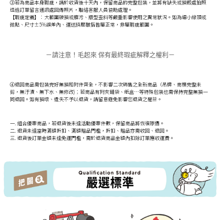
③若為商品本身瑕疵，請於收貨後十天內，保留商品的完整包裝，並將有缺失或損毀處拍照
透過訂單留言通訊處回傳照片，聯絡客服人員協助處理。
【瑕疵定義】：大範圍破損或髒污、版型歪斜等嚴重影響使用之異常狀況。如為細小線頭或
微點、尺寸±5%誤差內、運送擠壓皺摺皆屬正常，非屬瑕疵範圍。
－請注意！毛起來 保有最終瑕疵解釋之權利－
④退回商品需包裝完好無損和附件齊全，不影響二次銷售之全新商品（吊牌、商標完整未
剪，無汙漬、無下水、無修改)；若商品有附夾鏈袋、紙盒…等特殊包裝也需保持完整無損一
同退回。如有損壞、遺失不予以退貨，請留意避免影響您退貨之權益。
一. 組合優惠商品，若退貨後未達活動優惠件數，保留商品將恢復原價。
二. 退貨未達當時滿額折扣、滿額贈品門檻，折扣、贈品亦需收回、退回。
三. 退貨後訂單金額未達免運門檻，需於退貨商品金額內扣除訂單應收運費。