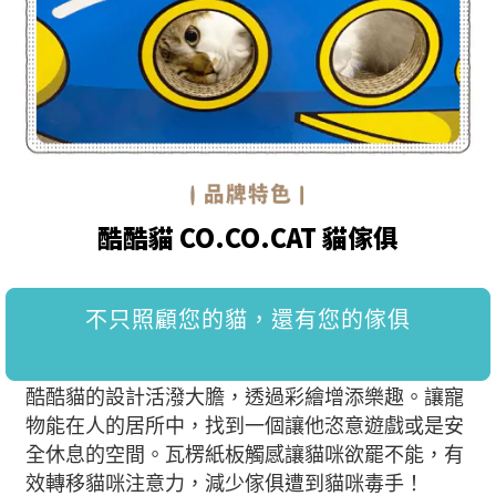
酷酷貓 CO.CO.CAT 貓傢俱
不只照顧您的貓，還有您的傢俱
酷酷貓的設計活潑大膽，透過彩繪增添樂趣。讓寵
物能在人的居所中，找到一個讓他恣意遊戲或是安
全休息的空間。瓦楞紙板觸感讓貓咪欲罷不能，有
效轉移貓咪注意力，減少傢俱遭到貓咪毒手！