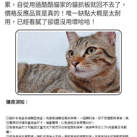
累，自從用過酷酷貓家的貓抓板就回不去了，
價格反應品質是真的！唯一缺點大概是太耐
用，已經看膩了卻還沒用壞哈哈！
購買須知：
①由於本商品為接觸型商品，為避免接觸性傳染疾病，一經開封後，恕不受理更換事宜，請
您購買前仔細測量商品尺寸，慎重購買，以免造成日後買賣糾紛。
②每樣商品尺寸可能因丈量方式不同而存在某程度的誤差，其誤差值在±5%內皆屬正常範
圍。
③若為商品本身瑕疵，請於收貨後十天內，保留商品的完整包裝，並將有缺失或損毀處拍照