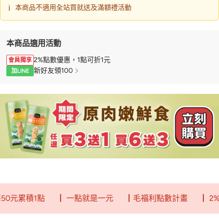
ℹ️
本商品不適用全站買就送及滿額禮活動
本商品適用活動
2%點數優惠，1點可折1元
會員獨享
新好友領100
加LINE
元累積1點
┃ 一點就是一元
┃毛福利點數計畫
┃ 2%回