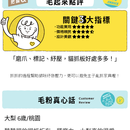
˙功能實用
˙價格親民
˙設計美觀
「磨爪、標記、紓壓，貓抓板好處多多！」
抓抓的過程幫助貓咪紓發壓力，更可以避免主子亂抓家具喔！
大梨 6歲/桃園