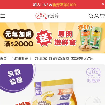
指定保健
折$222
最後機會
03
04
15
23
:
:
:
首頁
毛食事計畫
【毛起來】護膚無穀貓糧│S22雞鴨與鮮魚