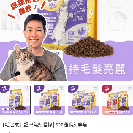
【毛起來】護膚無穀貓糧│S22雞鴨與鮮魚