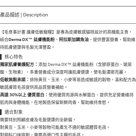
產品描述 | Description
【毛食事計畫 護膚低敏寵糧】是專為皮膚敏感貓咪設計的高機能主食，
結合
Derma DX™ 益膚機能粉
、
阿拉斯加鱈魚油
，提供豐富營養，幫助維
持肌膚健康與毛髮光澤豐盈。
▌ 核心特色
獨家肌膚養護配方：
添加 Derma DX™ 益膚機能粉（含膠原蛋白、玻尿
酸、生物素），多重營養成分深度呵護肌膚健康，使毛髮濃密亮麗。
低敏無穀承諾：
排除黃豆、玉米、小麥等易造成敏感的穀物，溫和配方為
敏感膚質毛孩提供高品質營養補給。
高達 30%以上 優質蛋白：
使用優質肉源與水解蛋白，提供充足營養維持
肌肉與身體機能，在地製造保留新鮮肉香，幫助維持食慾。
▌ 適合對象
需要特別照顧皮膚及毛髮健康的全齡貓。
對黃豆、玉米、小麥等穀物可能產生不適的敏感體質毛孩。
對飼料口味挑剔，需要高適口性主糧的毛孩。