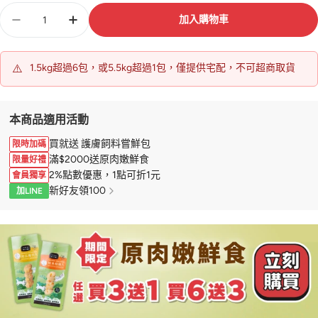
數
加入購物車
量
⚠️
1.5kg超過6包，或5.5kg超過1包，僅提供宅配，不可超商取貨
本商品適用活動
買就送 護膚飼料嘗鮮包
限時加碼
滿$2000送原肉嫩鮮食
限量好禮
2%點數優惠，1點可折1元
會員獨享
新好友領100
加LINE