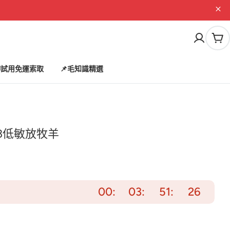
購
物
車
試用免運索取
📌毛知識精選
3低敏放牧羊
00
03
51
24