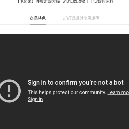
【毛起來】護膚無穀犬糧│S13低敏放牧羊｜低敏狗飼料
商品特色
詳細資訊與使用說明