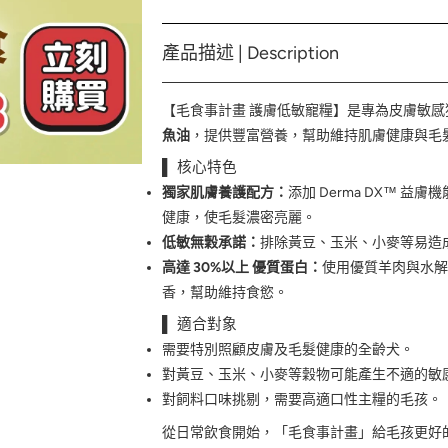
產品描述 | Description
【毛食事計畫 護膚低敏寵糧】是專為皮膚敏
魚油
，提供豐富營養，幫助維持肌膚健康與毛
▌ 核心特色
獨家肌膚養護配方：
添加 Derma DX™
健康，使毛髮濃密亮麗。
低敏無穀承諾：
排除黃豆、玉米、小麥等易造
高達 30%以上 優質蛋白：
使用優質羊肉與水解
香，幫助維持食慾。
▌ 適合對象
需要特別照顧皮膚及毛髮健康的全齡犬。
對黃豆、玉米、小麥等穀物可能產生不適的敏
對飼料口味挑剔，需要高適口性主糧的毛孩。
從日常飲食開始，「毛食事計畫」給毛孩更好