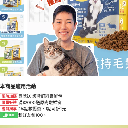
本商品適用活動
買就送 護膚飼料嘗鮮包
限時加碼
滿$2000送原肉嫩鮮食
限量好禮
2%點數優惠，1點可折1元
會員獨享
新好友領100
加LINE