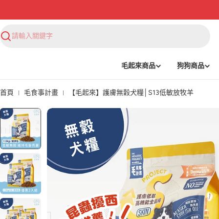
搜
尋
毛起來商品
狗狗商品
首頁
毛食事計畫
【毛起來】護膚無穀犬糧│S13低敏放牧羊