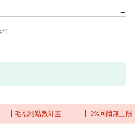
為主)
福利點數計畫
┃ 2%回饋無上限
┃