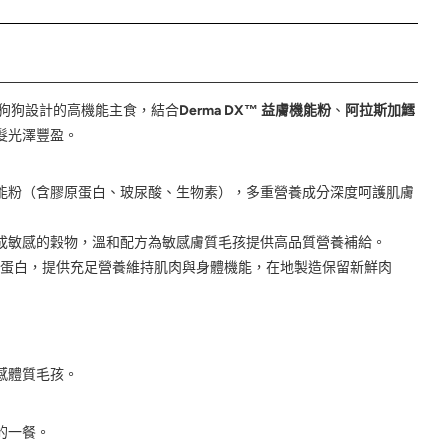
感狗狗設計的高機能主食，結合
Derma DX™ 益膚機能粉
、
阿拉斯加鱈
髮光澤豐盈。
 益膚機能粉（含膠原蛋白、玻尿酸、生物素），多重營養成分深度呵護肌膚
成敏感的穀物，溫和配方為敏感膚質毛孩提供高品質營養補給。
蛋白，提供充足營養維持肌肉與身體機能，在地製造保留新鮮肉
感體質毛孩。
的一餐。