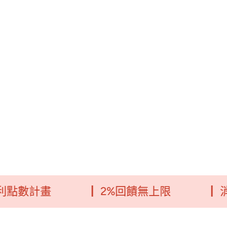
畫
┃ 2%回饋無上限
┃ 消費每5