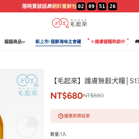
加入LINE🔥
新好友領$100
貓貓商品
新上市! 極鮮海味主食罐
✨護膚寵糧熱銷中

【毛起來】護膚無穀犬糧│S1
NT$680
NT$880
優惠即將結束
數量:
1入