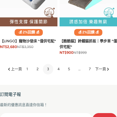
💰 2%回饋 💰
💰 2%回饋 💰
【LINGO】寵物沙發床 *僅供宅配*
【酷酷貓】鈴鐺貓抓板｜學步車 *僅
NT$3,350
供宅配*
NT$2,680
NT$999
NT$900
上一頁
1
2
3
4
5
…
7
下一頁
訂閱電子報
最新的優惠訊息直達你信箱！
Email