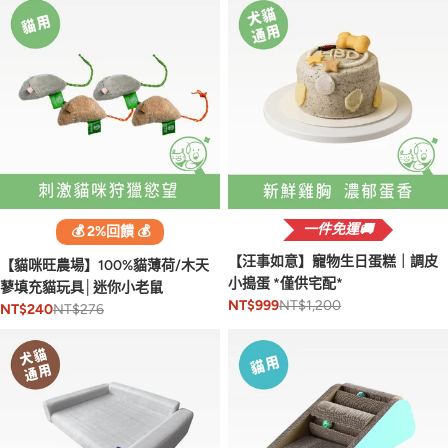
一件免運🚚
💰 2%回饋 💰
【汪事如意】寵物生日蛋糕｜調皮
【貓咪旺農場】100%貓薄荷/木天
小搗蛋 *僅供宅配*
蓼填充貓玩具│迷你小老鼠
NT$1,200
NT$999
NT$276
NT$240