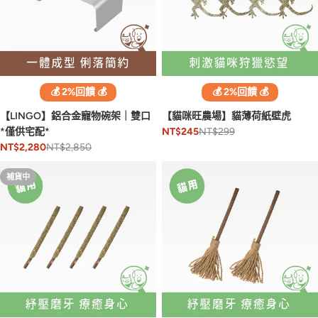
💰 2%回饋 💰
💰 2%回饋 💰
【LINGO】鋁合金寵物碗架｜雙口
【貓咪旺農場】貓薄荷紙壁虎
*僅供宅配*
NT$299
NT$245
NT$2,850
NT$2,280
補貨中