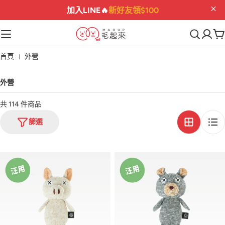
加入LINE🔥
新好友領$100
首頁
外營
外營
共 114 件商品
篩選