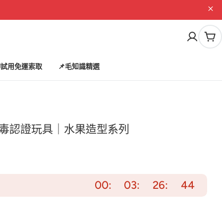
購
物
車
試用免運索取
📌毛知識精選
本無毒認證玩具｜水果造型系列
00
03
26
43