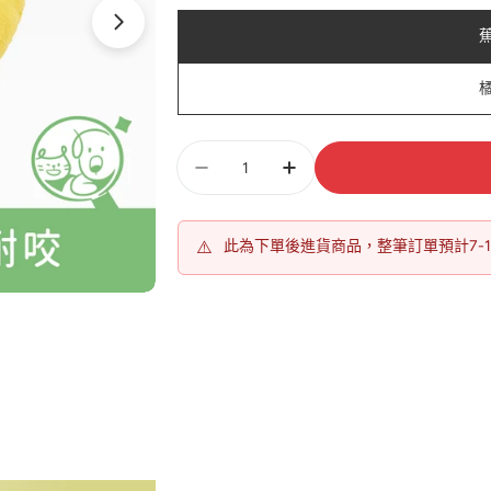
數
量
⚠️
此為下單後進貨商品，整筆訂單預計7-