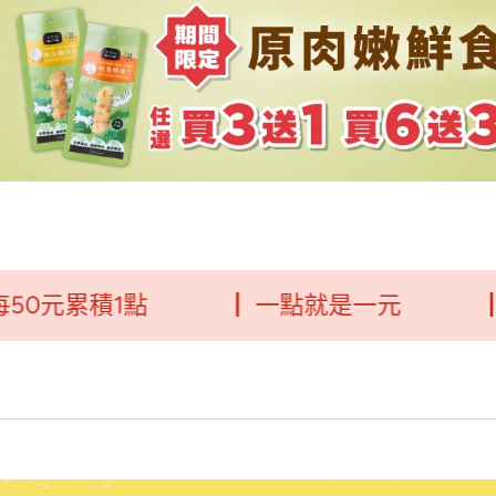
元累積1點
┃ 一點就是一元
┃毛福