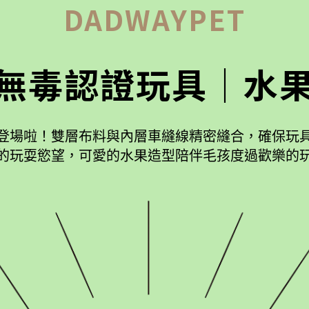
DADWAYPET
本無毒認證玩具｜水
登場啦！雙層布料與內層車縫線精密縫合，確保玩
的玩耍慾望，可愛的水果造型陪伴毛孩度過歡樂的