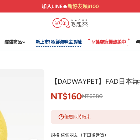
加入LINE🔥
新好友領$100
貓貓商品
新上市! 極鮮海味主食罐
✨護膚寵糧熱銷中

【DADWAYPET】FAD日
NT$160
NT$280
優惠即將結束
規格:
蕉個朋友（下單後進貨）