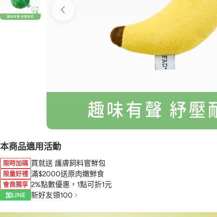
本商品適用活動
買就送 護膚飼料嘗鮮包
限時加碼
滿$2000送原肉嫩鮮食
限量好禮
2%點數優惠，1點可折1元
會員獨享
新好友領100
加LINE