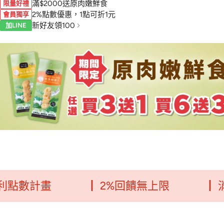
滿$2000送原肉嫩鮮食
限量好禮
2%點數優惠，1點可折1元
會員獨享
新好友領100
加LINE
計畫
┃ 2%回饋無上限
┃ 消費每