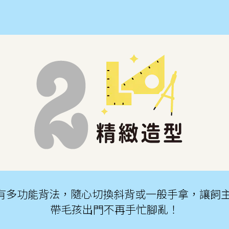
lore 牽繩擁有多功能背法，隨心切換斜背或一般手拿
帶毛孩出門不再手忙腳亂！