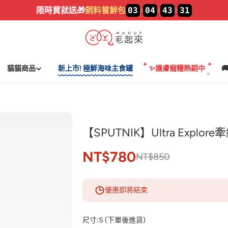
加入LINE🔥
新好友領$100
貓貓商品
新上市! 極鮮海味主食罐
✨護膚寵糧熱銷中

【SPUTNIK】Ultra Explor
NT$780
NT$850
優惠即將結束
尺寸:
S (下單後進貨)