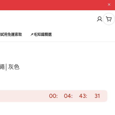
購
物
車
試用免運索取
📌毛知識精選
e牽繩│灰色
00
04
43
29