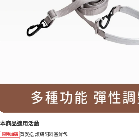
本商品適用活動
買就送 護膚飼料嘗鮮包
限時加碼