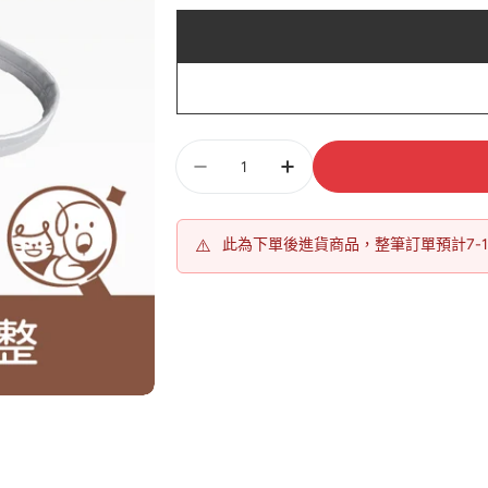
數
量
⚠️
此為下單後進貨商品，整筆訂單預計7-