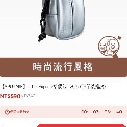
【SPUTNIK】Ultra Explore拾便包│灰色 (下單後進貨)
NT$590
NT$740
00
03
03
39
優惠即將結束
數