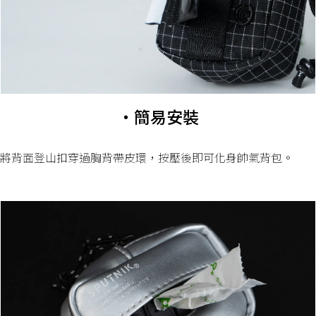
・簡易安裝
將背面登山扣穿過胸背帶皮環，按壓後即可化身帥氣背包。