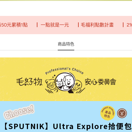
元累積1點
┃ 一點就是一元
┃毛福利點數計畫
┃ 2%回
商品特色
【SPUTNIK】Ultra Explore拾便包