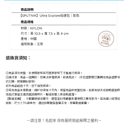
退換貨須知：
①商品須在完整、未使用狀態且可還原狀態下才能進行退貨。
②請注意：商品一經開封，恕無法辦理退貨，敬請見諒。（外包塑膠膜已撕開或商品塑膠袋
已打開，即算開封狀態）
收到商品超過十天，恕不接受退貨。
③若為商品本身瑕疵，請於收貨後十天內，保留商品的完整包裝，並將有缺失或損毀處拍照
透過訂單留言通訊處回傳照片，聯絡客服人員協助處理。
【瑕疵定義】：大範圍破損或髒污、版型歪斜等嚴重影響使用之異常狀況。如為細小線頭或
微點、尺寸±5%誤差內、運送擠壓皺摺皆屬正常，非屬瑕疵範圍。
－請注意！毛起來 保有最終瑕疵解釋之權利－