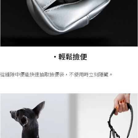
・輕鬆撿便
從縫隙中便能快速抽取撿便袋，不使用時立刻隱藏。