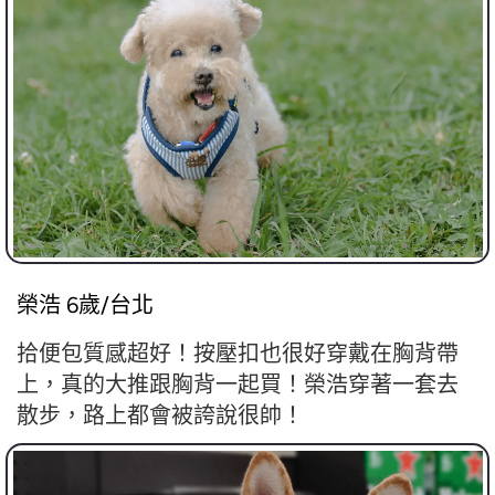
榮浩 6歲/台北
拾便包質感超好！按壓扣也很好穿戴在胸背帶
上，真的大推跟胸背一起買！榮浩穿著一套去
散步，路上都會被誇說很帥！