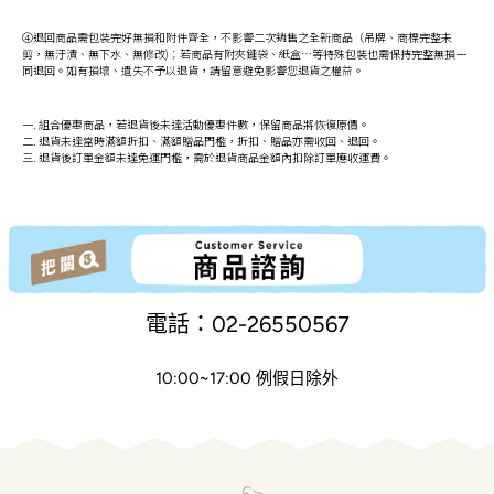
④退回商品需包裝完好無損和附件齊全，不影響二次銷售之全新商品（吊牌、商標完整未
剪，無汙漬、無下水、無修改)；若商品有附夾鏈袋、紙盒…等特殊包裝也需保持完整無損一
同退回。如有損壞、遺失不予以退貨，請留意避免影響您退貨之權益。
一. 組合優惠商品，若退貨後未達活動優惠件數，保留商品將恢復原價。
二. 退貨未達當時滿額折扣、滿額贈品門檻，折扣、贈品亦需收回、退回。
三. 退貨後訂單金額未達免運門檻，需於退貨商品金額內扣除訂單應收運費。
電話：02-26550567
10:00~17:00 例假日除外