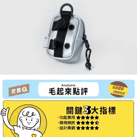
˙功能實用
˙價格親民
˙設計美觀