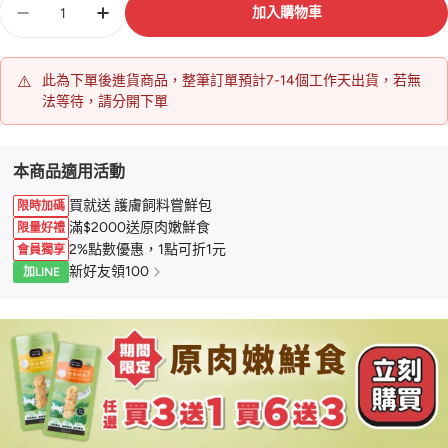
加入購物車
量
⚠️
此為下單後進貨商品，整筆訂單預計7-14個工作天出貨，若無
法等待，請分開下單
本商品適用活動
買就送 護膚飼料嘗鮮包
限時加碼
滿$2000送原肉嫩鮮食
限量好禮
2%點數優惠，1點可折1元
會員獨享
新好友領100
加LINE