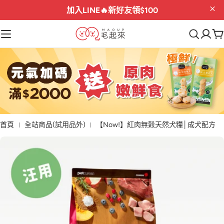
加入LINE🔥
新好友領$100
首頁
全站商品(試用品外)
【Now!】紅肉無穀天然犬糧│成犬配方