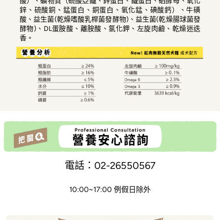
酸）、礦物質（硫酸亞鐵、鋅蛋白、鐵蛋白、硒酵母、氧化
鋅、硫酸銅、錳蛋白、銅蛋白、氧化錳、碘酸鈣）、牛磺
酸、益生菌(乾燥嗜酸乳桿菌發酵物)、益生菌(乾燥腸球菌發
酵物)、DL蛋胺酸、離胺酸、氯化鉀、左旋肉鹼、乾燥迷迭
香。
電話：02-26550567
10:00~17:00 例假日除外