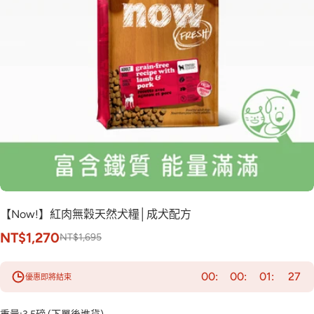
【Now!】紅肉無穀天然犬糧│成犬配方
NT$1,270
NT$1,695
00
00
01
26
優惠即將結束