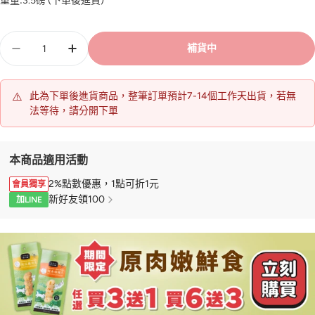
重量:
3.5磅 (下單後進貨)
數
補貨中
量
⚠️
此為下單後進貨商品，整筆訂單預計7-14個工作天出貨，若無
法等待，請分開下單
本商品適用活動
2%點數優惠，1點可折1元
會員獨享
新好友領100
加LINE