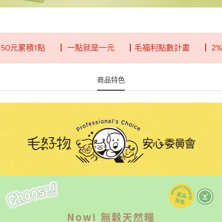
元累積1點
┃ 一點就是一元
┃毛福利點數計畫
┃ 2%回
商品特色
Now! 無穀天然糧