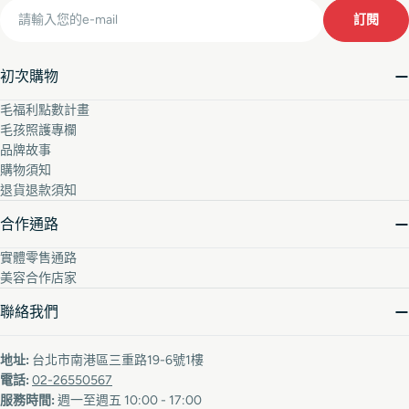
Email
訂閱
初次購物
毛福利點數計畫
毛孩照護專欄
品牌故事
購物須知
退貨退款須知
合作通路
實體零售通路
美容合作店家
聯絡我們
地址:
台北市南港區三重路19-6號1樓
電話:
02-26550567
服務時間:
週一至週五 10:00 - 17:00