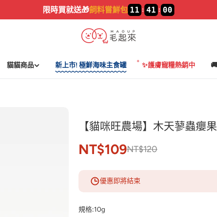
加入LINE🔥
新好友領$100
貓貓商品
新上市! 極鮮海味主食罐
✨護膚寵糧熱銷中

【貓咪旺農場】木天蓼蟲癭果
NT$109
NT$120
優惠即將結束
規格:
10g