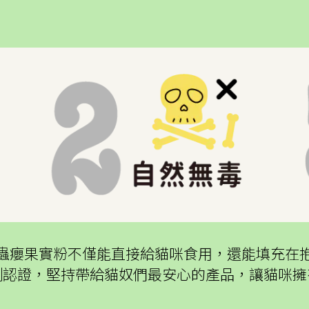
蟲癭果實粉不僅能直接給貓咪食用，還能填充在
測認證，堅持帶給貓奴們最安心的產品，讓貓咪擁