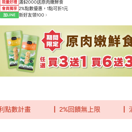
滿$2000送原肉嫩鮮食
限量好禮
2%點數優惠，1點可折1元
會員獨享
新好友領100
加LINE
計畫
┃ 2%回饋無上限
┃ 消費每