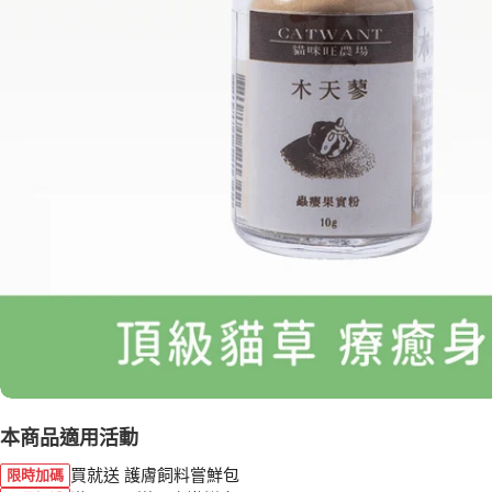
本商品適用活動
買就送 護膚飼料嘗鮮包
限時加碼