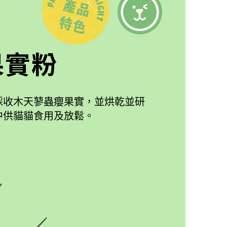
果實粉
採收木天蓼蟲癭果實，並烘乾並研
中供貓貓食用及放鬆。