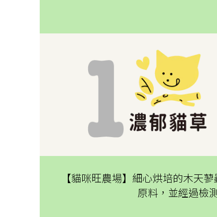
【貓咪旺農場】細心烘培的木天蓼
原料，並經過檢