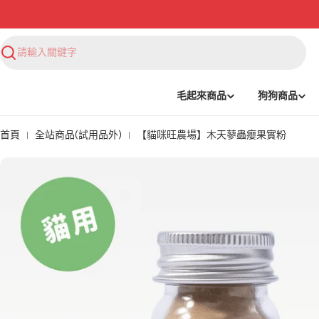
搜
尋
毛起來商品
狗狗商品
首頁
全站商品(試用品外)
【貓咪旺農場】木天蓼蟲癭果實粉