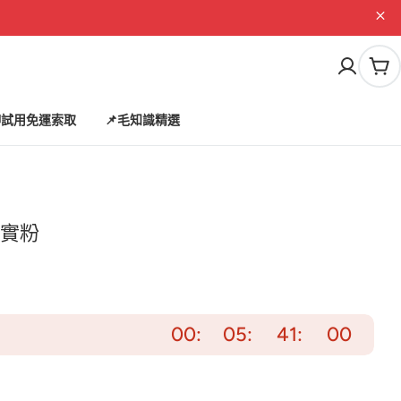
購
物
車
試用免運索取
📌毛知識精選
實粉
00
05
40
59