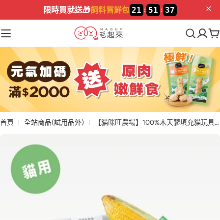
加入LINE🔥
新好友領$100
首頁
全站商品(試用品外)
【貓咪旺農場】100%木天蓼填充貓玩具│小玉米