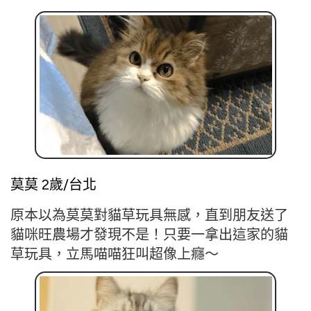
莫莫 2歲/台北
原本以為莫莫對貓草玩具無感，直到朋友送了
貓咪旺農場才發現不是！只要一拿出這家的貓
草玩具，立馬喵喵狂叫超像上癮～