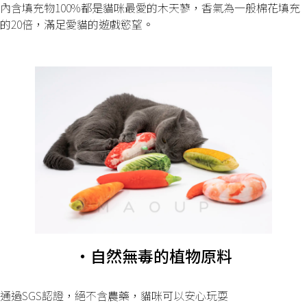
內含填充物100%都是貓咪最愛的木天蓼，香氣為一般棉花填充
的20倍，滿足愛貓的遊戲慾望。
・自然無毒的植物原料
通過SGS認證，絕不含農藥，貓咪可以安心玩耍