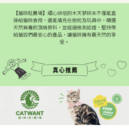
【貓咪旺農場】細心烘培的木天蓼碎末不僅能直
接給貓咪食用，還能填充在抱枕及玩具中，精選
天然無毒的頂級原料，並經過檢測認證，堅持帶
給貓奴們最安心的產品，讓貓咪擁有最天然的享
受。