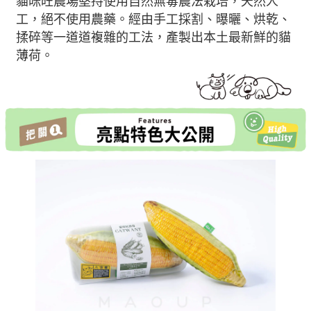
貓咪旺農場堅持使用自然無毒農法栽培，天然人
工，絕不使用農藥。經由手工採割、曝曬、烘乾、
揉碎等一道道複雜的工法，產製出本土最新鮮的貓
薄荷。