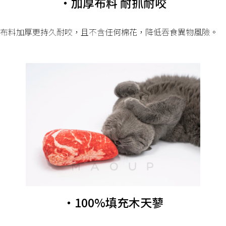
・加厚布料 耐抓耐咬
布料加厚更持久耐咬，且不含任何棉花，降低吞食異物風險。
・100%填充木天蓼