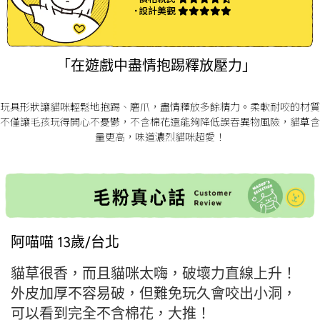
˙設計美觀
「在遊戲中盡情抱踢釋放壓力」
玩具形狀讓貓咪輕鬆地抱踢、磨爪，盡情釋放多餘精力。柔軟耐咬的材質
不僅讓毛孩玩得開心不憂鬱，不含棉花還能夠降低誤吞異物風險，貓草含
量更高，味道濃烈貓咪超愛！
阿喵喵 13歲/台北
貓草很香，而且貓咪太嗨，破壞力直線上升！
外皮加厚不容易破，但難免玩久會咬出小洞，
可以看到完全不含棉花，大推！