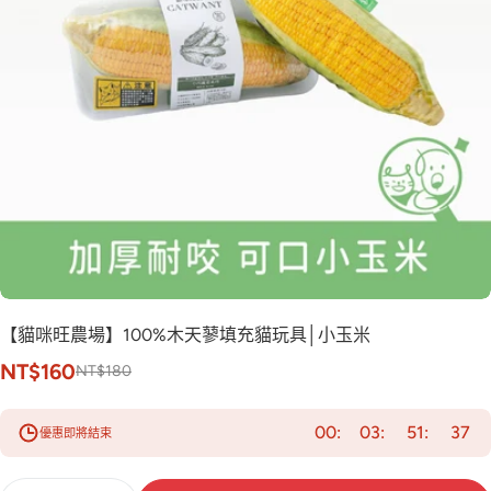
【貓咪旺農場】100%木天蓼填充貓玩具│小玉米
NT$160
NT$180
00
03
51
36
優惠即將結束
數