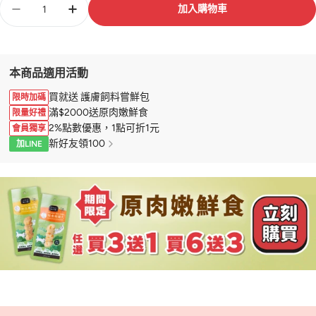
加入購物車
量
本商品適用活動
買就送 護膚飼料嘗鮮包
限時加碼
滿$2000送原肉嫩鮮食
限量好禮
2%點數優惠，1點可折1元
會員獨享
新好友領100
加LINE