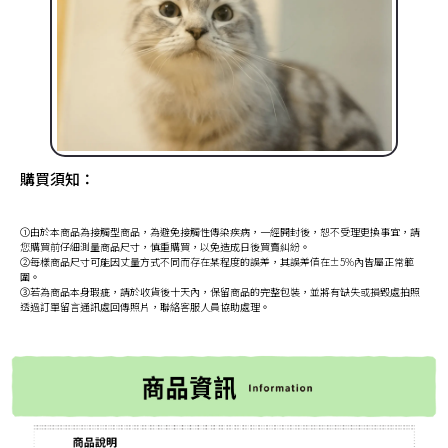
購買須知：
①由於本商品為接觸型商品，為避免接觸性傳染疾病，一經開封後，恕不受理更換事宜，請
您購買前仔細測量商品尺寸，慎重購買，以免造成日後買賣糾紛。
②每樣商品尺寸可能因丈量方式不同而存在某程度的誤差，其誤差值在±5%內皆屬正常範
圍。
③若為商品本身瑕疵，請於收貨後十天內，保留商品的完整包裝，並將有缺失或損毀處拍照
透過訂單留言通訊處回傳照片，聯絡客服人員協助處理。