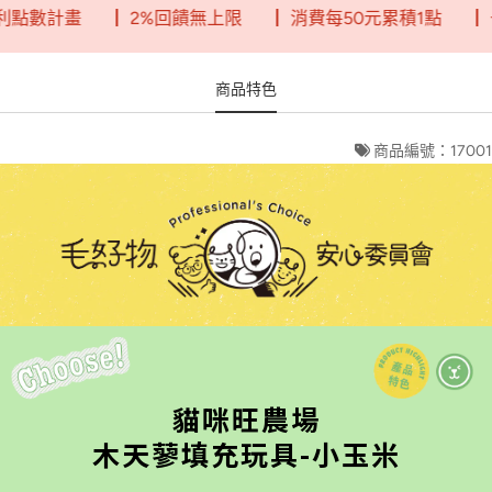
數計畫
┃ 2%回饋無上限
┃ 消費每50元累積1點
┃ 一
商品特色
商品編號：17001
貓咪旺農場
木天蓼填充玩具-小玉米