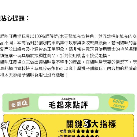
貼心提醒：
貓咪旺農場玩具以100%貓薄荷/木天蓼填充為特色，與混雜棉花填充的商
品不同，本商品對於貓咪的單點集中攻擊與撕咬較無緩衝，若因貓咪的喜
愛而咬出齒痕及小洞皆為正常現象。請非常在意玩具使用壽命的毛爸媽謹
慎選購～玩具屬於接觸性商品，拆封使用後皆不接受退換。
貓咪旺農場立志做出讓貓咪愛不釋手的產品，在貓咪常玩耍的情況下，玩
具耗損也會較快。玩具咬破後仍可以套上厚襪子繼續玩，內容物的貓薄荷
和木天蓼給予貓咪食用也沒問題喔！
˙功能實用
˙價格親民