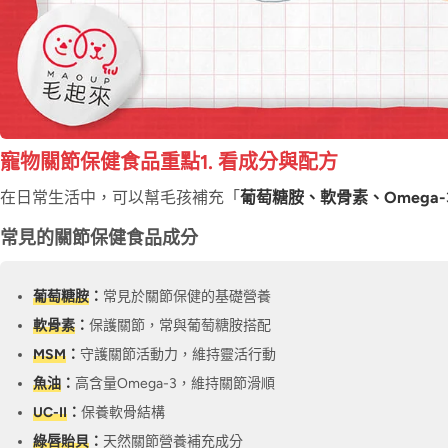
寵物關節保健食品重點1. 看成分與配方
在日常生活中，可以幫毛孩補充「
葡萄糖胺、軟骨素、Omega-
常見的關節保健食品成分
葡萄糖胺
：
常見於關節保健的基礎營養
軟骨素
：
保護關節，常與葡萄糖胺搭配
MSM
：
守護關節活動力，維持靈活行動
魚油
：
高含量Omega-3，維持關節滑順
UC-II
：
保養軟骨結構
綠唇貽貝
：
天然關節營養補充成分