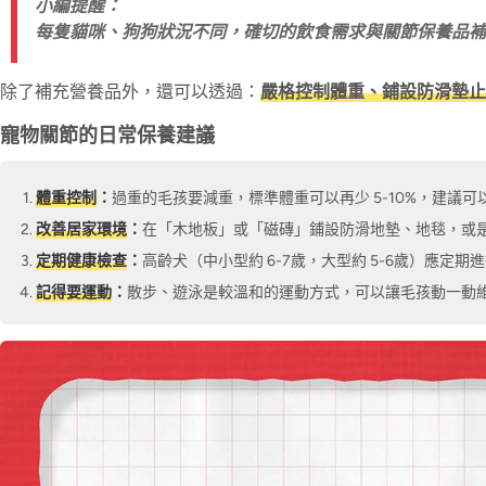
小編提醒：
每隻貓咪、狗狗狀況不同，確切的飲食需求與關節保養品補
除了補充營養品外，還可以透過：
嚴格控制體重、鋪設防滑墊
寵物關節的日常保養建議
體重控制
：
過重的毛孩要減重，標準體重可以再少 5-10%，建議可
改善居家環境
：
在「木地板」或「磁磚」鋪設防滑地墊、地毯，或
定期健康檢查
：
高齡犬（中小型約 6-7歲，大型約 5-6歲）應定期
記得要運動
：
散步、遊泳是較溫和的運動方式，可以讓毛孩動一動