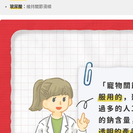
玻尿酸
：
維持關節滑順