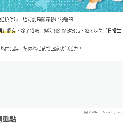
迎接你時，這可能是關節發出的警訊。
貝
」都有
，除了貓咪、狗狗關節保健食品，還可以從「
日常生
 款熱門品牌，幫你為毛孩找回跑跳的活力！
RuffRuff Apps
by
Tsun
購重點