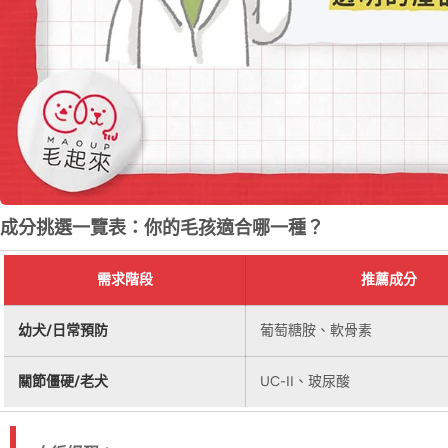
成分挑選一覽表：你的毛孩適合哪一種？
需求階段
推薦成分
幼犬/日常預防
葡萄糖胺、軟骨素
關節僵硬/老犬
UC-II、玻尿酸