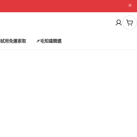
購
物
車
試用免運索取
📌毛知識精選