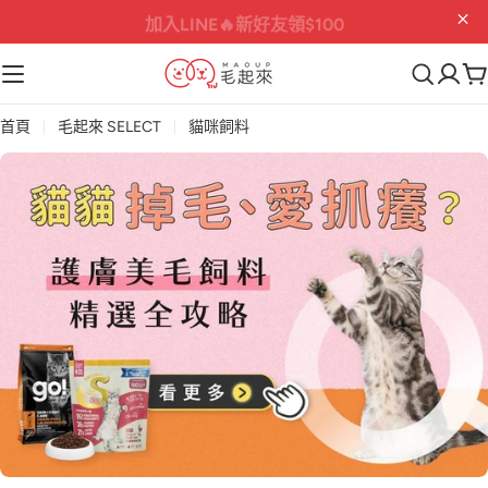
加入LINE🔥
新好友領$100
首頁
毛起來 SELECT
貓咪飼料
毛
起
來
S
E
L
E
C