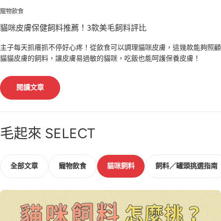
T
寵物飲食
貓咪皮膚保健飼料推薦！3款美毛飼料評比
主子每天抓癢抓不停好心疼！從飲食可以調理貓咪皮膚，這幾款能夠照顧
貓貓皮膚的飼料，讓皮膚易過敏的貓咪，吃飯也能呵護保養皮膚！
閱讀文章
毛起來 SELECT
全部文章
寵物飲食
貓咪飼料
飼料／罐頭挑選指南