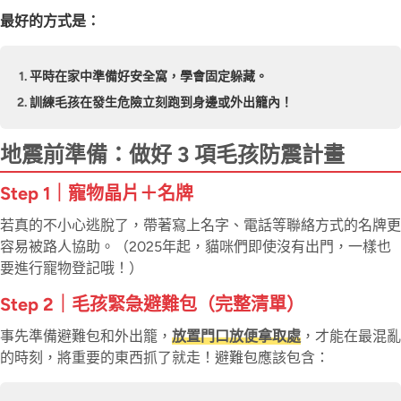
最好的方式是：
平時在家中準備好安全窩，學會固定躲藏。
訓練毛孩在發生危險立刻跑到身邊或外出籠內！
地震前準備：做好 3 項毛孩防震計畫
Step 1｜寵物晶片＋名牌
若真的不小心逃脫了，帶著寫上名字、電話等聯絡方式的名牌更
容易被路人協助。（2025年起，貓咪們即使沒有出門，一樣也
要進行寵物登記哦！）
Step 2｜毛孩緊急避難包（完整清單）
事先準備避難包和外出籠，
放置門口放便拿取處
，才能在最混亂
的時刻，將重要的東西抓了就走！避難包應該包含：