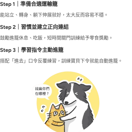
Step 1｜準備合適運輸籠
能站立、轉身、躺下伸展就好，太大反而容易不穩。
Step 2｜習慣並建立正向連結
鼓勵進籠休息、吃飯，短時間關門訓練給予零食獎勵。
Step 3｜學習指令主動進籠
搭配「進去」口令反覆練習，訓練寶貝下令就能自動進籠。