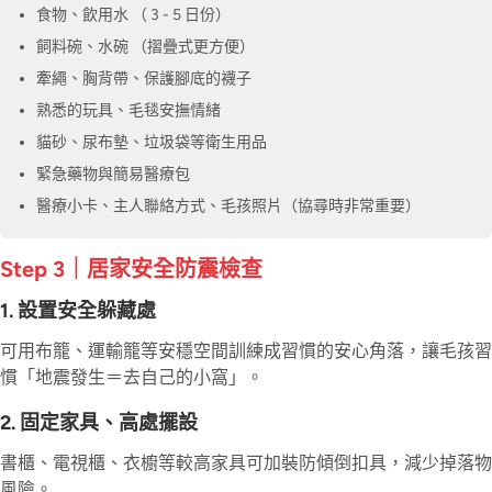
食物、飲用水 （ 3 - 5 日份）
飼料碗、水碗 （摺疊式更方便）
牽繩、胸背帶、保護腳底的襪子
熟悉的玩具、毛毯安撫情緒
貓砂、尿布墊、垃圾袋等衛生用品
緊急藥物與簡易醫療包
醫療小卡、主人聯絡方式、毛孩照片（協尋時非常重要）
Step 3｜居家安全防震檢查
1. 設置安全躲藏處
可用布籠、運輸籠等安穩空間訓練成習慣的安心角落，讓毛孩習
慣「地震發生＝去自己的小窩」。
2. 固定家具、高處擺設
書櫃、電視櫃、衣櫥等較高家具可加裝防傾倒扣具，減少掉落物
風險。