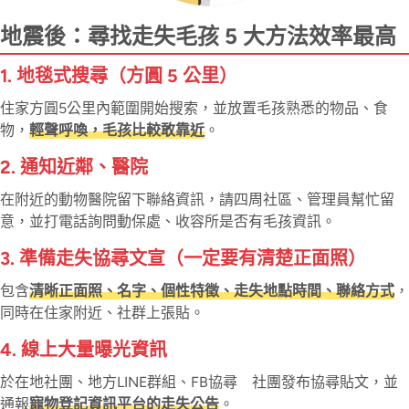
地震後：尋找走失毛孩 5 大方法效率最高
1. 地毯式搜尋（方圓 5 公里）
住家方圓5公里內範圍開始搜索，並放置毛孩熟悉的物品、食
物，
輕聲呼喚，毛孩比較敢靠近
。
2. 通知近鄰、醫院
在附近的動物醫院留下聯絡資訊，請四周社區、管理員幫忙留
意，並打電話詢問動保處、收容所是否有毛孩資訊。
3. 準備走失協尋文宣（一定要有清楚正面照）
包含
清晰正面照、名字、個性特徵、走失地點時間、聯絡方式
，
同時在住家附近、社群上張貼。
4. 線上大量曝光資訊
於在地社團、地方LINE群組、FB協尋 社團發布協尋貼文，並
通報
寵物登記資訊平台的走失公告
。