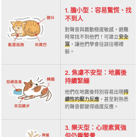
1. 膽小型：容易驚慌、找
不到人
對聲音與震動極度敏感，避難
時常找不到他們！可建立
安全
窩
，讓他們學會往該往哪裡
躲。
2. 焦慮不安型：地震後
持續緊繃
他們在地震後特別容易出現
持
續性的壓力反應
，甚至對熟悉
的聲音都變得過度反應。
3. 樂天型：心理素質強
但仍需警覺