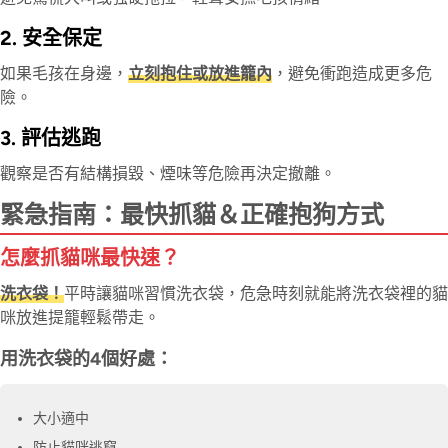
2. 安全保定
如果毛孩在身邊，
立刻抱住或放進籠內
，避免衝跑造成更多危
險。
3. 評估逃跑
觀察是否有結構損毀、煙味等危險再決定撤離。
緊急指南：最快抓貓＆正確抱狗方式
怎麼抓貓咪最快速？
洗衣袋！
平時讓貓咪習慣洗衣袋，危急時刻就能將洗衣袋裡的貓
咪放進提籠輕鬆帶走。
用洗衣袋的4個好處：
大小適中
防止貓咪逃竄