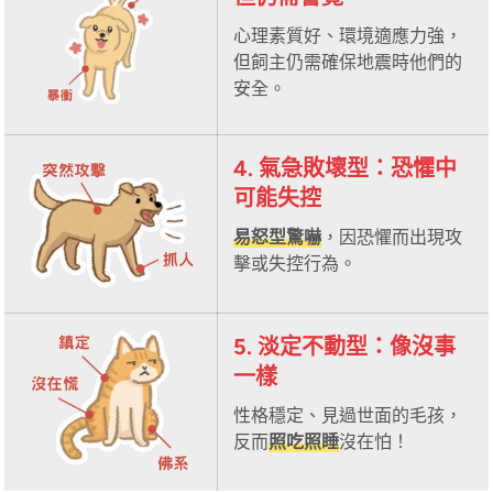
心理素質好、環境適應力強，
但飼主仍需確保地震時他們的
安全。
4. 氣急敗壞型：恐懼中
可能失控
易怒型驚嚇
，因恐懼而出現攻
擊或失控行為。
5. 淡定不動型：像沒事
一樣
性格穩定、見過世面的毛孩，
反而
照吃照睡
沒在怕！