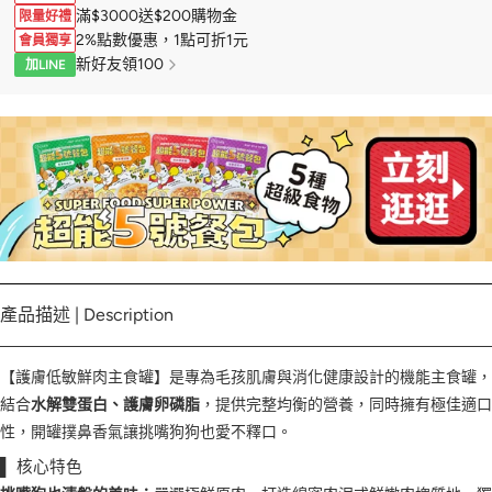
滿$3000送$200購物金
限量好禮
2%點數優惠，1點可折1元
會員獨享
新好友領100
加LINE
產品描述 | Description
【護膚低敏鮮肉主食罐】是專為毛孩肌膚與消化健康設計的機能主食罐，
結合
水解雙蛋白、護膚卵磷脂
，提供完整均衡的營養，同時擁有極佳適口
性，開罐撲鼻香氣讓挑嘴狗狗也愛不釋口。
▌ 核心特色