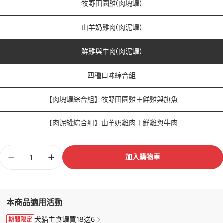
牧野田園雞(肉塊罐)
山羊奶雞肉(肉泥罐)
鮮雞與牛肉(肉泥罐)
四種口味綜合組
【肉塊罐綜合組】牧野田園雞＋鮮雞與旗魚
【肉泥罐綜合組】山羊奶雞肉＋鮮雞與牛肉
數
加入購物車
量
本商品適用活動
犬貓主食罐買18送6
期間限定