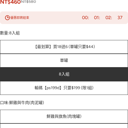
NT$460
NT$580
00
01
02
35
優惠即將結束
數量:
8入組
【最划算】買18送6 (單罐只要$44)
單罐
8入組
輸碼【ps199d】只要$199 (限1組)
口味:
鮮雞與牛肉(肉泥罐)
鮮雞與旗魚(肉塊罐)