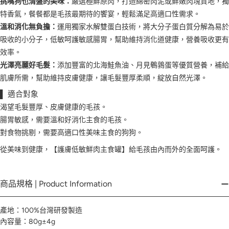
挑嘴狗也清盤的美味：
嚴選極鮮原肉，打造綿密肉泥或鮮嫩肉塊質地，獨
特香氣，餐餐都是毛孩最期待的饗宴，輕鬆滿足高適口性需求。
溫和消化無負擔：
運用獨家水解雙蛋白技術，將大分子蛋白質分解為易於
吸收的小分子，低敏呵護敏感腸胃，幫助維持消化道健康，營養吸收更有
效率。
光澤亮麗好毛髮：
添加豐富的北海鮭魚油、月見鵪鶉蛋等優質營養，補給
肌膚所需，幫助維持皮膚健康，讓毛髮豐厚柔順，綻放自然光澤。
▌ 適合對象
渴望毛髮豐厚、皮膚健康的毛孩。
腸胃敏感，需要溫和好消化主食的毛孩。
對食物挑剔，需要高適口性美味主食的狗狗。
從美味到健康，【護膚低敏鮮肉主食罐】給毛孩由內而外的全面呵護。
商品規格 | Product Information
產地：100%台灣研發製造
內容量：80g±4g