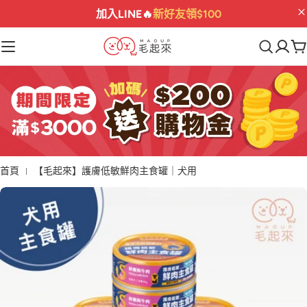
滿$3000送
$200購物金
💰
02
04
59
50
:
:
:
首頁
【毛起來】護膚低敏鮮肉主食罐｜犬用