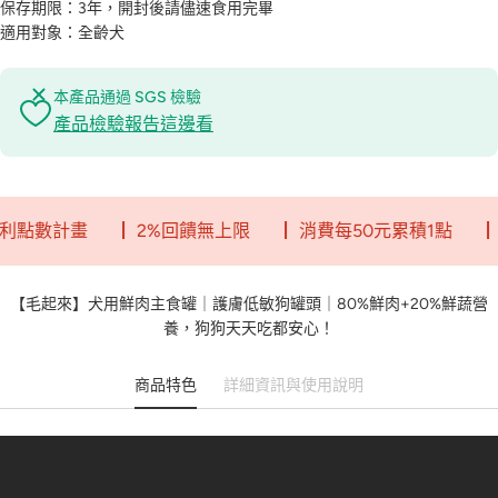
保存期限：3年，開封後請儘速食用完畢
適用對象：全齡犬
本產品通過 SGS 檢驗
產品檢驗報告這邊看
畫
┃ 2%回饋無上限
┃ 消費每50元累積1點
┃ 一點就是
【毛起來】犬用鮮肉主食罐｜護膚低敏狗罐頭｜80%鮮肉+20%鮮蔬營
養，狗狗天天吃都安心！
商品特色
詳細資訊與使用說明