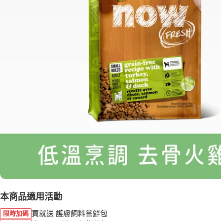
本商品適用活動
買就送 護膚飼料嘗鮮包
限時加碼