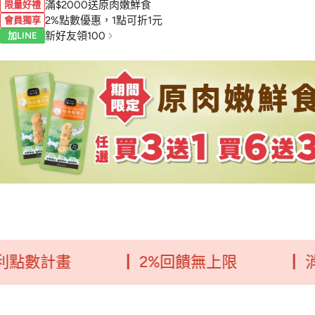
滿$2000送原肉嫩鮮食
限量好禮
2%點數優惠，1點可折1元
會員獨享
新好友領100
加LINE
計畫
┃ 2%回饋無上限
┃ 消費每5