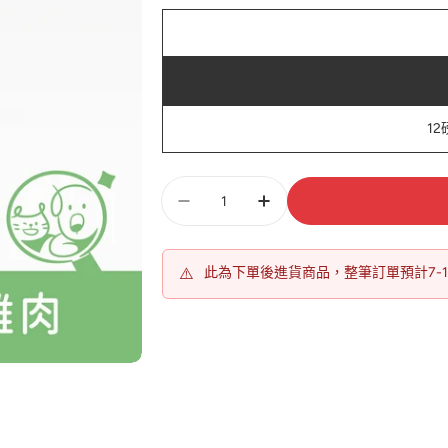
1
數
量
⚠️
此為下單後進貨商品，整筆訂單預計7-