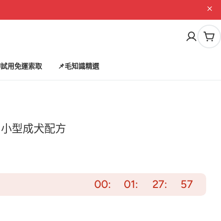
購
物
車
試用免運索取
📌毛知識精選
│小型成犬配方
00
01
27
56