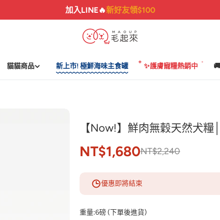
加入LINE🔥
新好友領$100
貓貓商品
新上市! 極鮮海味主食罐
✨護膚寵糧熱銷中

【Now!】鮮肉無穀天然犬糧
NT$1,680
NT$2,240
優惠即將結束
重量:
6磅 (下單後進貨)