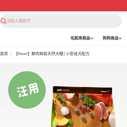
搜
尋
毛起來商品
狗狗商品
首頁
【Now!】鮮肉無穀天然犬糧│小型成犬配方