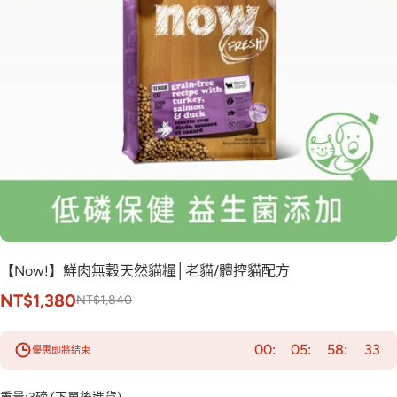
【Now!】鮮肉無穀天然貓糧│老貓/體控貓配方
NT$1,380
NT$1,840
00
05
58
32
優惠即將結束