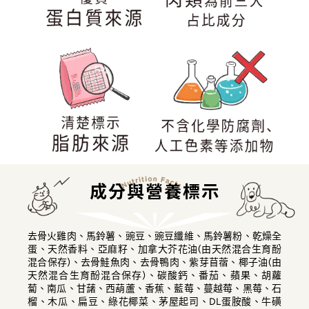
成分與營養標示
去骨火雞肉、馬鈴薯、豌豆、豌豆纖維、馬鈴薯粉、乾燥全
蛋、天然香料、亞麻籽、加拿大芥花油(由天然混合生育酚
混合保存)、去骨鮭魚肉、去骨鴨肉、紫芽苜蓿、椰子油(由
天然混合生育酚混合保存)、碳酸鈣、番茄、蘋果、胡蘿
蔔、南瓜、甘藷、西葫蘆、香蕉、藍莓、蔓越莓、黑莓、石
榴、木瓜、扁豆、綠花椰菜、茅屋起司、DL蛋胺酸、牛磺