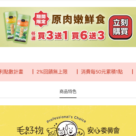
點數計畫
┃ 2%回饋無上限
┃ 消費每50元累積1點
┃ 一
商品特色