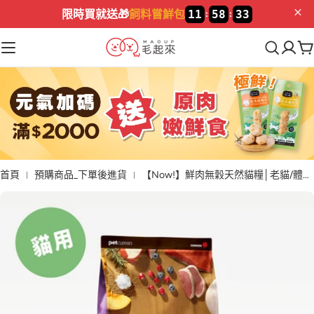
限時買就送🎁
飼料嘗鮮包
11
58
32
:
:
首頁
預購商品_下單後進貨
【Now!】鮮肉無穀天然貓糧│老貓/體控貓配方