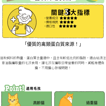
˙營養成分
˙價格親民
˙適口性
「優質的禽類蛋白質來源！」
這款飼料的熱量、蛋白質含量適中，且含有較低比例的脂肪，適合給須注
意油脂攝取量的毛孩食用，讓毛孩在攝取日常營養的同時，減輕身體負
擔，不用擔心發福問題！
高齡貓
過重貓