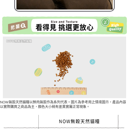
NOW無穀天然貓糧以鮮肉無穀作為系列代表。圖片為參考用之情境圖示，產品內容
以實際購買之商品為主，顏色大小稍有差異實屬正常現象。