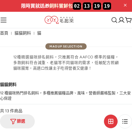
限時買就送🎁
飼料嘗鮮包
02
13
19
19
:
:
:
首頁
貓貓飼料
貓
12種精選貓咪排名飼料，只推薦符合 AAFCO 標準的貓糧，
多款飼料符合減重、老貓等不同貓咪的需求，低敏配方照顧
貓咪腸胃，高適口性讓主子吃得營養又健康！
貓貓飼料
12 種貓咪熱門排名飼料，多種推薦貓糧品牌、風味，營養師嚴格監製，三大安
心保證
共 13 件商品
篩選