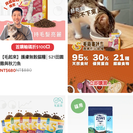
首購輸碼折$100💥
【毛起來】護膚無穀貓糧│S21田園
雞與秋刀魚
NT$880
NT$680
立即購買 >