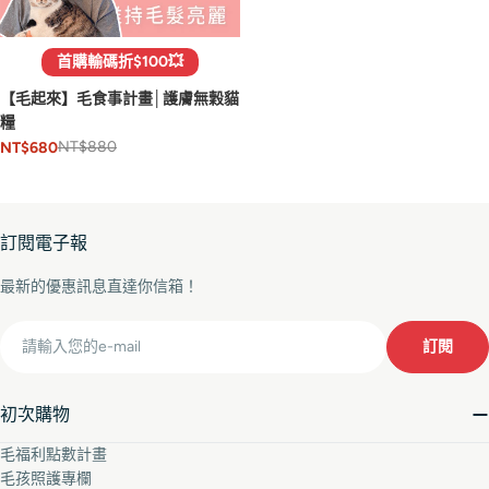
首購輸碼折$100💥
【毛起來】毛食事計畫│護膚無穀貓
糧
NT$880
NT$680
訂閱電子報
最新的優惠訊息直達你信箱！
Email
訂閱
初次購物
毛福利點數計畫
毛孩照護專欄