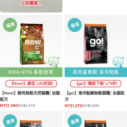
立即購買 >
【Now!】最低↘82折起!
【go!】獨家下殺↘75折!
【Now!】鮮肉無穀天然貓糧│幼貓
【go!】海洋鮭鱈無穀貓糧│全貓配
配方
方
NT$1,770
NT$1,695
NT$1,380
NT$1,270