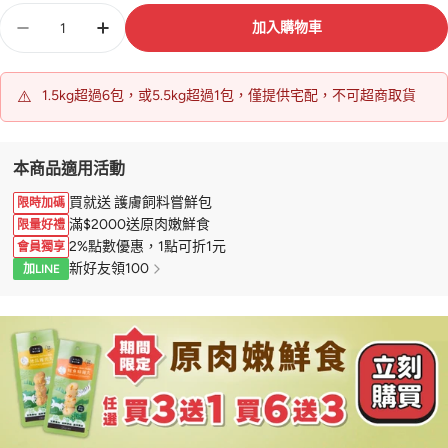
數
加入購物車
量
⚠️
1.5kg超過6包，或5.5kg超過1包，僅提供宅配，不可超商取貨
本商品適用活動
買就送 護膚飼料嘗鮮包
限時加碼
滿$2000送原肉嫩鮮食
限量好禮
2%點數優惠，1點可折1元
會員獨享
新好友領100
加LINE