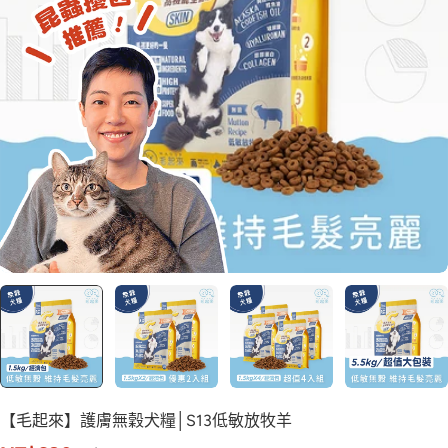
【毛起來】護膚無穀犬糧│S13低敏放牧羊