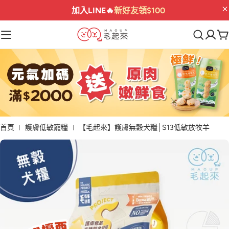
加入LINE🔥
新好友領$100
首頁
護膚低敏寵糧
【毛起來】護膚無穀犬糧│S13低敏放牧羊