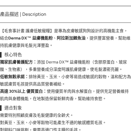
產品描述 | Description
【毛食事計畫 護膚低敏寵糧】是專為皮膚敏感狗狗設計的高機能主食，
結合
Derma DX™ 益膚機能粉
、
阿拉斯加鱈魚油
，提供豐富營養，幫助維
持肌膚健康與毛髮光澤豐盈。
▌ 核心特色
獨家肌膚養護配方：
添加 Derma DX™ 益膚機能粉（含膠原蛋白、玻尿
酸、生物素），多重營養成分深度呵護肌膚健康，使毛髮濃密亮麗。
低敏無穀承諾：
排除黃豆、玉米、小麥等易造成敏感的穀物，溫和配方為
敏感膚質毛孩提供高品質營養補給。
高達 30%以上 優質蛋白：
使用優質羊肉與水解蛋白，提供充足營養維持
肌肉與身體機能，在地製造保留新鮮肉香，幫助維持食慾。
▌ 適合對象
需要特別照顧皮膚及毛髮健康的全齡犬。
對黃豆、玉米、小麥等穀物可能產生不適的敏感體質毛孩。
對飼料口味挑剔，需要高適口性主糧的毛孩。