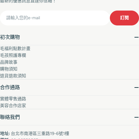
最新的優惠訊息直達你信箱！
Email
訂閱
初次購物
毛福利點數計畫
毛孩照護專欄
品牌故事
購物須知
退貨退款須知
合作通路
實體零售通路
美容合作店家
聯絡我們
地址:
台北市南港區三重路19-6號1樓