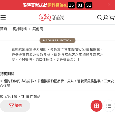
限時買就送🎁
飼料嘗鮮包
15
01
51
:
:
首頁
狗狗飼料
其他肉
16種精選狗狗排名飼料，多款高品質狗糧獲WDJ連年推薦，
嚴選優質肉源及天然食材，低敏食譜配方以狗狗飲食需求出
發，不只美味、適口性極佳，更是營養滿分！
狗狗飼料
16 種狗狗熱門排名飼料，多種推薦狗糧品牌、風味，營養師嚴格監製，三大安
心保證
顯示第 1 項，共 16 件商品
篩選