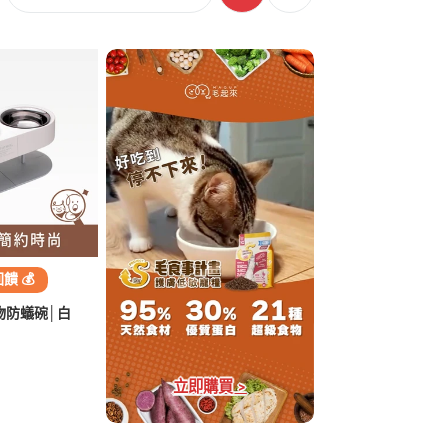
回饋 💰
寵物防蟻碗│白
立即購買 >