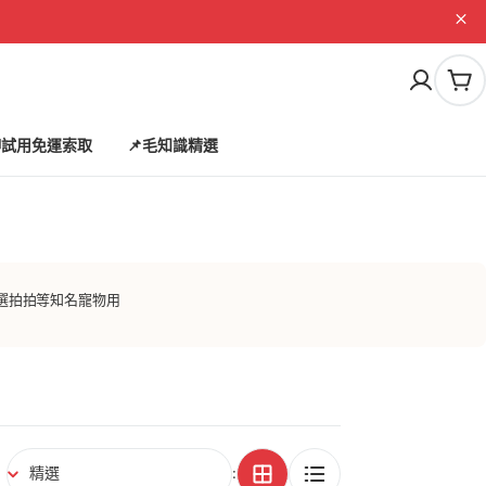
購
物
車
試用免運索取
📌毛知識精選
選拍拍等知名寵物用
: