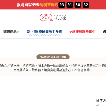
限時買就送🎁
飼料嘗鮮包
03
01
50
31
:
:
:
貓貓商品
新上市! 極鮮海味主食罐
✨護膚寵糧熱銷中

狗碗架／飲水器，狗狗吃飯、喝水必備一個高度適合、傾斜角度適當的碗架，嚴
品品牌碗架、飲水器，讓狗狗吃得舒適安心，不傷害關節！
排序方
式: