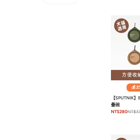
💰 
【SPUTNIK】
疊碗
NT$3
NT$280