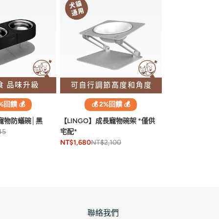
2%回饋 💰
💰 2%回饋 💰
】寵物防蟻碗│黑
【LINGO】成長寵物碗架 *僅供
45
宅配*
NT$2,100
NT$1,680
聯絡我們