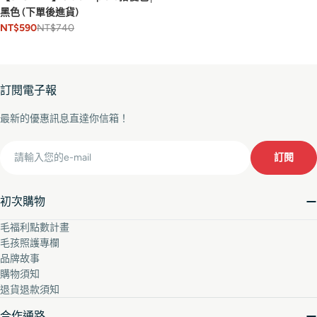
黑色 (下單後進貨)
NT$740
NT$590
訂閱電子報
最新的優惠訊息直達你信箱！
Email
訂閱
初次購物
毛福利點數計畫
毛孩照護專欄
品牌故事
購物須知
退貨退款須知
合作通路