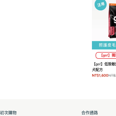
【go!】
【go!】低致
犬配方
NT$
NT$1,600
初次購物
合作通路