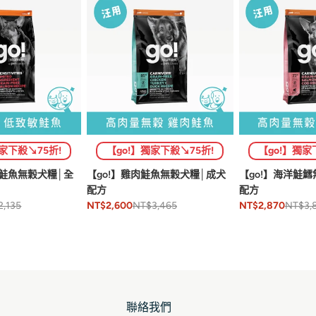
獨家下殺↘75折!
【go!】獨家下殺↘75折!
【go!】獨家
敏鮭魚無穀犬糧│全
【go!】雞肉鮭魚無穀犬糧│成犬
【go!】海洋鮭
配方
配方
2,135
NT$3,465
NT$3,
NT$2,600
NT$2,870
聯絡我們