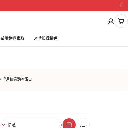
購
物
車
試用免運索取
📌毛知識精選
，採用優質動物蛋白
: