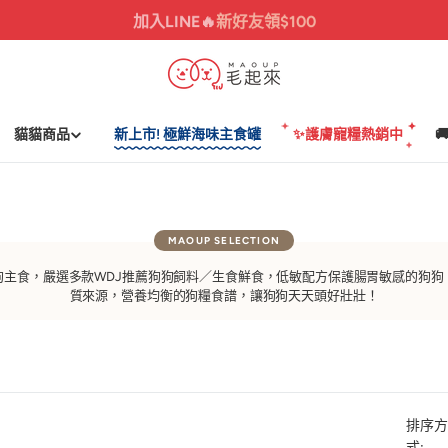
加入LINE🔥
新好友領$100
貓貓商品
新上市! 極鮮海味主食罐
✨護膚寵糧熱銷中

狗主食，嚴選多款WDJ推薦狗狗飼料／生食鮮食，低敏配方保護腸胃敏感的狗狗
質來源，營養均衡的狗糧食譜，讓狗狗天天頭好壯壯！
排序方
式: