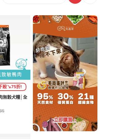
下殺↘75折!
鴨肉無穀犬糧│全
35
立即購買 >