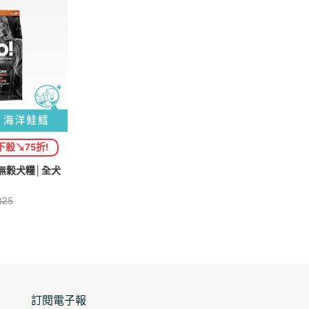
下殺↘75折!
鱈無穀犬糧│全犬
825
訂閱電子報