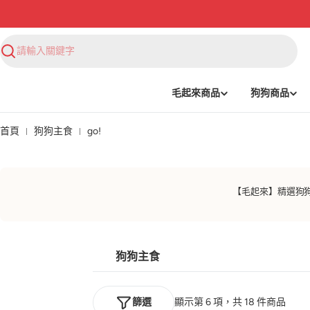
搜
尋
毛起來商品
狗狗商品
首頁
狗狗主食
go!
【毛起來】精選狗
狗狗主食
篩選
顯示第 6 項，共 18 件商品